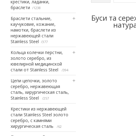
крестики, ладанки,
браслети
1238
Буси та сере
Браслети стальние,
натур
каучуковие, кожание,
намотки, браслети из
нержавеющей стали
Stainless Steel
377
Кольца колечки перстни,
золото серебро, из
ювелирной медицинской
стали от Stainless Steel
394
Цепи цепочки, золото
серебро, нержавеющая
сталь, хирургическая сталь,
Stainless Steel
257
Крестики из нержавеющей
стали Stainless Steel золото
серебро, с камнями
хирургическая сталь
62