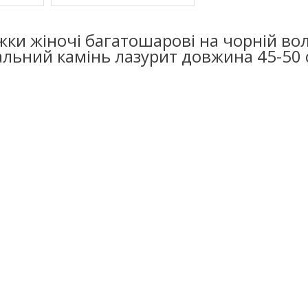
жки жіночі багатошарові на чорній вол
альний камінь лазурит довжина 45-50 