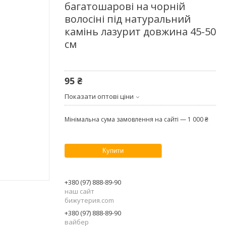
багатошарові на чорній
волосіні під натуральний
камінь лазурит довжина 45-50
см
95 ₴
Показати оптові ціни
Мінімальна сума замовлення на сайті — 1 000 ₴
Купити
+380 (97) 888-89-90
наш сайт
бижутерия.com
+380 (97) 888-89-90
вайбер