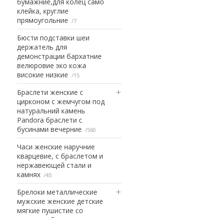
бумажние,для колец само
клейка, круглие
прямоугольние
7
Бюсти подставки шеи
держатель для
демонстрации бархатние
велюровие эко кожа
високие низкие
15
Браслети женские с
цирконом с жемчугом под
натуральний камень
Pandora браслети с
бусинами вечерние
560
Часи женские наручние
кварцевие, с браслетом и
нержавеющей стали и
камнях
45
Брелоки металлические
мужские женские детские
мягкие пушистие со