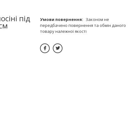
осіні під
Законом не
см
передбачено повернення та обмін даного
товару належної якості