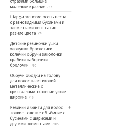
стразами большие
маленькие разние
67
Шарфи женские осень весна
с разновидними бусинами и
элементами лент сатин
разние цвета
74
Детские резиночки ушки
хлопушки браслетики
колечки обручи заколочки
крабики наборчики
брелочки
90
Обручи ободки на голову
для волос пластиковий
металлические с
кристаллами тканевие узкие
широкие
16
Резинки и банти для волос
тонкие толстие объёмние с
бусинами с шариками и
другими элементами
185