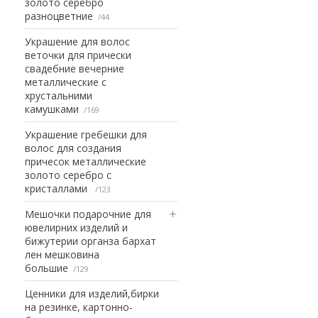
золото серебро
разноцветние
44
Украшение для волос
веточки для прически
свадебние вечерние
металлические с
хрустальними
камушками
169
Украшение гребешки для
волос для создания
причесок металлические
золото серебро с
кристаллами
123
Мешочки подарочние для
ювелирних изделий и
бижутерии органза бархат
лен мешковина
большие
129
Ценники для изделий,бирки
на резинке, картонно-