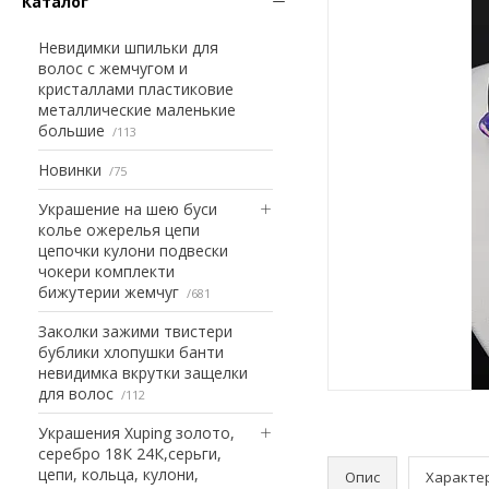
Каталог
Невидимки шпильки для
волос с жемчугом и
кристаллами пластиковие
металлические маленькие
большие
113
Новинки
75
Украшение на шею буси
колье ожерелья цепи
цепочки кулони подвески
чокери комплекти
бижутерии жемчуг
681
Заколки зажими твистери
бублики хлопушки банти
невидимка вкрутки защелки
для волос
112
Украшения Xuping золото,
серебро 18К 24К,серьги,
цепи, кольца, кулони,
Опис
Характе