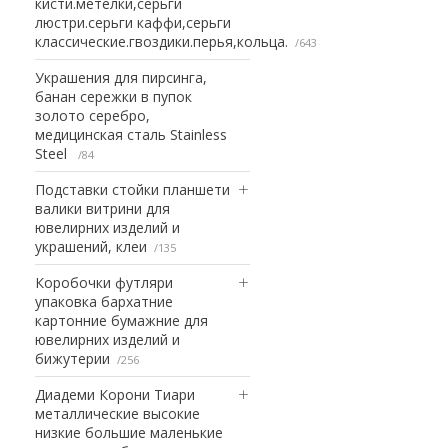
кисти.метелки,серьги
люстри.серьги каффи,серьги
классические.гвоздики.перья,кольца.
643
Украшения для пирсинга,
банан сережки в пупок
золото серебро,
медицинская сталь Stainless
Steel
84
Подставки стойки планшети
валики витрини для
ювелирних изделий и
украшений, клеи
135
Коробочки футляри
упаковка бархатние
картонние бумажние для
ювелирних изделий и
бижутерии
256
Диадеми Корони Тиари
металлические высокие
низкие большие маленькие