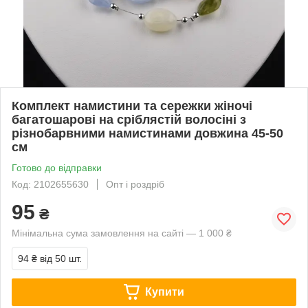
Комплект намистини та сережки жіночі
багатошарові на сріблястій волосіні з
різнобарвними намистинами довжина 45-50
см
Готово до відправки
Код: 2102655630
Опт і роздріб
95
₴
Мінімальна сума замовлення на сайті — 1 000 ₴
94 ₴
від 50 шт.
Купити