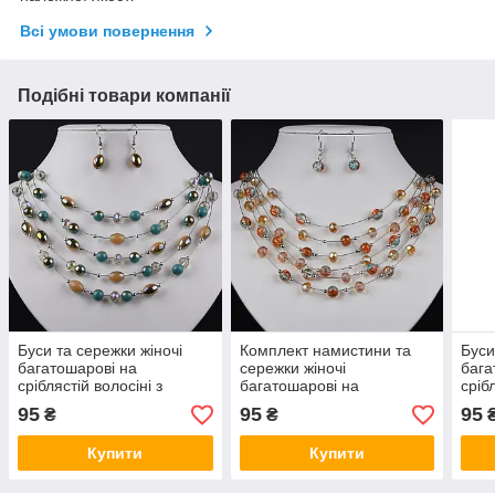
Всі умови повернення
Подібні товари компанії
Буси та сережки жіночі
Комплект намистини та
Буси
багатошарові на
сережки жіночі
бага
сріблястій волосіні з
багатошарові на
сріб
різнобарвними
сріблястій волосіні з
різн
95
95
95
₴
₴
намистинами та
різнобарвними
нам
камінчиками довжина 45-
намистинами довжина 45-
пере
Купити
Купити
50 см
50 см
45-5