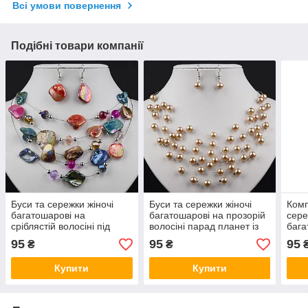
Всі умови повернення
Подібні товари компанії
Буси та сережки жіночі
Буси та сережки жіночі
Комп
багатошарові на
багатошарові на прозорій
сере
сріблястій волосіні під
волосіні парад планет із
бага
натуральний камінь парад
бурштиновими
сріб
95
95
95
₴
₴
планет довжина 45-50 см
намистинами довжина 45-
нами
50 см
50 с
Купити
Купити