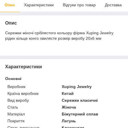
Опис
Характеристики
Відгуки про товар
Доставка
Опис
Сережки жіночі сріблястого кольору фірма Xuping Jewelry
рідин кільце конго хвилясте розмір виробу 20х6 мм
Характеристики
Основні
Виробник
Xuping Jewelry
Країна виробник
Китай
Вид виробу
Сережки класичні
Стать
Жіноча
Матеріал
Біжутерний сплав
Покриття
Латунь
Стиль виконання
Класицизм