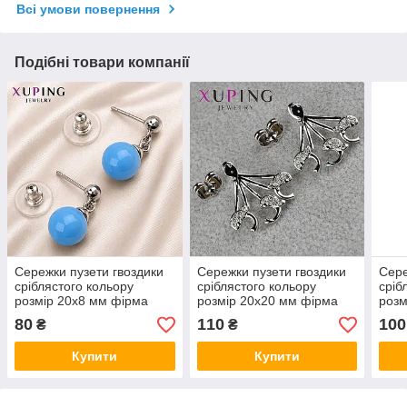
Всі умови повернення
Подібні товари компанії
Сережки пузети гвоздики
Сережки пузети гвоздики
Сере
сріблястого кольору
сріблястого кольору
сріб
розмір 20х8 мм фірма
розмір 20х20 мм фірма
розм
Xuping Jewelry з
Xuping Jewelry
Xupi
80
110
100
₴
₴
блакитними намистинами
дельфінчики зі стразами
троя
Купити
Купити