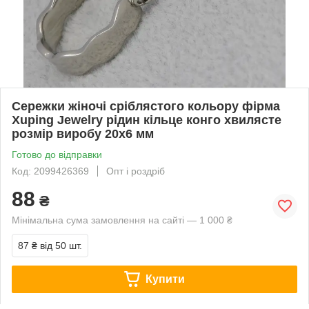
Сережки жіночі сріблястого кольору фірма
Xuping Jewelry рідин кільце конго хвилясте
розмір виробу 20х6 мм
Готово до відправки
Код: 2099426369
Опт і роздріб
88
₴
Мінімальна сума замовлення на сайті — 1 000 ₴
87 ₴
від 50 шт.
Купити