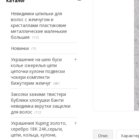
Каталог
Невидимки шпильки для
волос с жемчугом и
кристаллами пластиковие
металлические маленькие
большие
113
Новинки
75
Украшение на шею буси
колье ожерелья цепи
цепочки кулони подвески
чокери комплекти
бижутерии жемчуг
681
Заколки зажими твистери
бублики хлопушки банти
невидимка вкрутки защелки
для волос
112
Украшения Xuping золото,
серебро 18К 24К,серьги,
цепи, кольца, кулони,
Опис
Характе