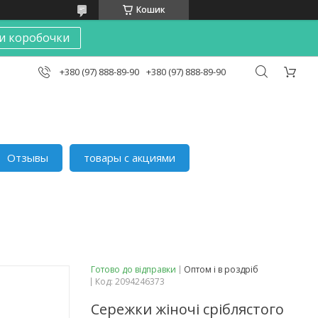
Кошик
и коробочки
+380 (97) 888-89-90
+380 (97) 888-89-90
Отзывы
товары с акциями
Готово до відправки
Оптом і в роздріб
Код:
2094246373
Сережки жіночі сріблястого