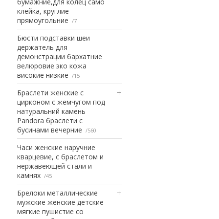
бумажние,для колец само
клейка, круглие
прямоугольние
7
Бюсти подставки шеи
держатель для
демонстрации бархатние
велюровие эко кожа
високие низкие
15
Браслети женские с
цирконом с жемчугом под
натуральний камень
Pandora браслети с
бусинами вечерние
560
Часи женские наручние
кварцевие, с браслетом и
нержавеющей стали и
камнях
45
Брелоки металлические
мужские женские детские
мягкие пушистие со