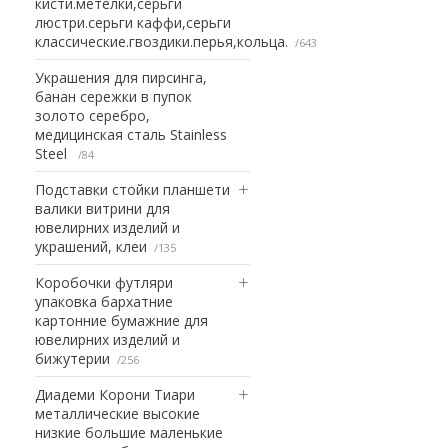
кисти.метелки,серьги
люстри.серьги каффи,серьги
классические.гвоздики.перья,кольца.
643
Украшения для пирсинга,
банан сережки в пупок
золото серебро,
медицинская сталь Stainless
Steel
84
Подставки стойки планшети
валики витрини для
ювелирних изделий и
украшений, клеи
135
Коробочки футляри
упаковка бархатние
картонние бумажние для
ювелирних изделий и
бижутерии
256
Диадеми Корони Тиари
металлические высокие
низкие большие маленькие