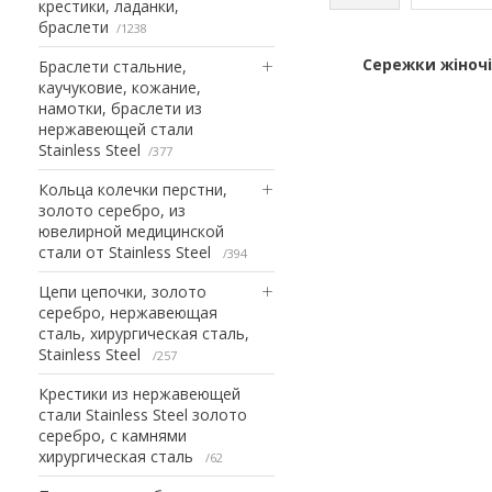
крестики, ладанки,
браслети
1238
Сережки жіночі 
Браслети стальние,
каучуковие, кожание,
намотки, браслети из
нержавеющей стали
Stainless Steel
377
Кольца колечки перстни,
золото серебро, из
ювелирной медицинской
стали от Stainless Steel
394
Цепи цепочки, золото
серебро, нержавеющая
сталь, хирургическая сталь,
Stainless Steel
257
Крестики из нержавеющей
стали Stainless Steel золото
серебро, с камнями
хирургическая сталь
62