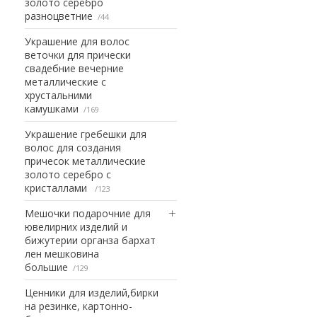
золото серебро
разноцветние
44
Украшение для волос
веточки для прически
свадебние вечерние
металлические с
хрустальними
камушками
169
Украшение гребешки для
волос для создания
причесок металлические
золото серебро с
кристаллами
123
Мешочки подарочние для
ювелирних изделий и
бижутерии органза бархат
лен мешковина
большие
129
Ценники для изделий,бирки
на резинке, картонно-