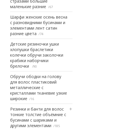
стразами большие
маленькие разние
67
Шарфи женские осень весна
с разновидними бусинами и
элементами лент сатин
разние цвета
74
Детские резиночки ушки
хлопушки браслетики
колечки обручи заколочки
крабики наборчики
брелочки
90
Обручи ободки на голову
для волос пластиковий
металлические с
кристаллами тканевие узкие
широкие
16
Резинки и банти для волос
тонкие толстие объёмние с
бусинами с шариками и
другими элементами
185