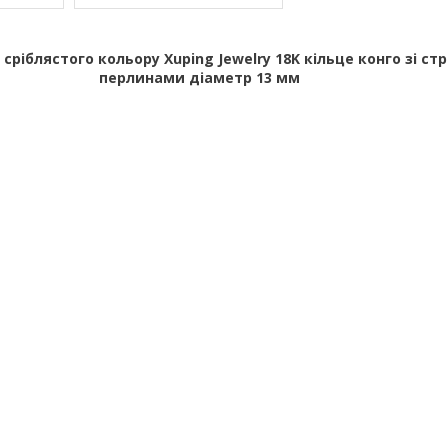
сріблястого кольору Xuping Jewelry 18K кільце конго зі ст
перлинами діаметр 13 мм