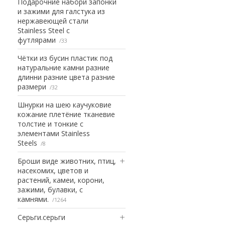
Подарочние набори запонки
и зажими для галстука из
нержавеющей стали
Stainless Steel с
футлярами
33
Чётки из бусин пластик под
натуральние камни разние
длинни разние цвета разние
размери
32
Шнурки на шею каучуковие
кожание плетёние тканевие
толстие и тонкие с
элементами Stainless
Steels
8
Броши виде животних, птиц,
насекомих, цветов и
растений, камеи, корони,
зажими, булавки, с
камнями.
1264
Серьги.серьги