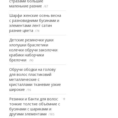
стразами большие
маленькие разние
67
Шарфи женские осень весна
с разновидними бусинами и
элементами лент сатин
разние цвета
74
Детские резиночки ушки
хлопушки браслетики
колечки обручи заколочки
крабики наборчики
брелочки
90
Обручи ободки на голову
для волос пластиковий
металлические с
кристаллами тканевие узкие
широкие
16
Резинки и банти для волос
тонкие толстие объёмние с
бусинами с шариками и
другими элементами
185