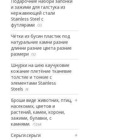
Подарочние набори запонки
и зажими для галстука из
нержавеющей стали
Stainless Steel с
футлярами
33
Чётки из бусин пластик под
натуральние камни разние
длинни разние цвета разние
размери
32
Шнурки на шею каучуковие
кожание плетёние тканевие
толстие и тонкие с
элементами Stainless
Steels
8
Броши виде животних, птиц,
насекомих, цветов и
растений, камеи, корони,
зажими, булавки, с
камнями.
1264
Серьги.серьги