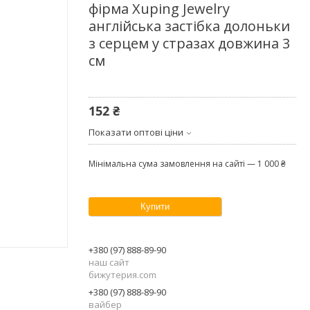
фірма Xuping Jewelry
англійська застібка долоньки
з серцем у стразах довжина 3
см
152 ₴
Показати оптові ціни
Мінімальна сума замовлення на сайті — 1 000 ₴
Купити
+380 (97) 888-89-90
наш сайт
бижутерия.com
+380 (97) 888-89-90
вайбер