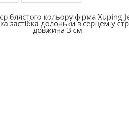
сріблястого кольору фірма Xuping J
ка застібка долоньки з серцем у ст
довжина 3 см