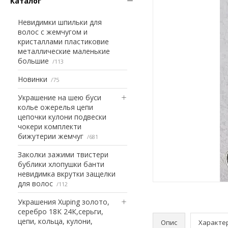
Каталог
Невидимки шпильки для
волос с жемчугом и
кристаллами пластиковие
металлические маленькие
большие
113
Новинки
75
Украшение на шею буси
колье ожерелья цепи
цепочки кулони подвески
чокери комплекти
бижутерии жемчуг
681
Заколки зажими твистери
бублики хлопушки банти
невидимка вкрутки защелки
для волос
112
Украшения Xuping золото,
серебро 18К 24К,серьги,
цепи, кольца, кулони,
Опис
Характе