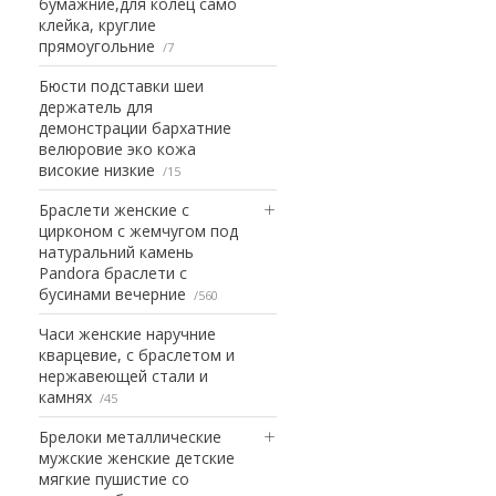
бумажние,для колец само
клейка, круглие
прямоугольние
7
Бюсти подставки шеи
держатель для
демонстрации бархатние
велюровие эко кожа
високие низкие
15
Браслети женские с
цирконом с жемчугом под
натуральний камень
Pandora браслети с
бусинами вечерние
560
Часи женские наручние
кварцевие, с браслетом и
нержавеющей стали и
камнях
45
Брелоки металлические
мужские женские детские
мягкие пушистие со