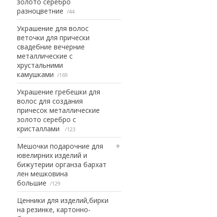
золото серебро
разноцветние
44
Украшение для волос
веточки для прически
свадебние вечерние
металлические с
хрустальними
камушками
169
Украшение гребешки для
волос для создания
причесок металлические
золото серебро с
кристаллами
123
Мешочки подарочние для
ювелирних изделий и
бижутерии органза бархат
лен мешковина
большие
129
Ценники для изделий,бирки
на резинке, картонно-