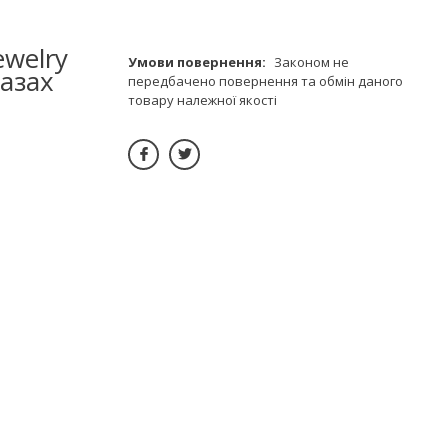
ewelry
Законом не
разах
передбачено повернення та обмін даного
товару належної якості