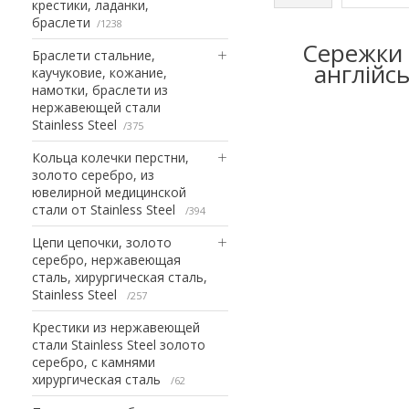
крестики, ладанки,
браслети
1238
Сережки 
Браслети стальние,
англійсь
каучуковие, кожание,
намотки, браслети из
нержавеющей стали
Stainless Steel
375
Кольца колечки перстни,
золото серебро, из
ювелирной медицинской
стали от Stainless Steel
394
Цепи цепочки, золото
серебро, нержавеющая
сталь, хирургическая сталь,
Stainless Steel
257
Крестики из нержавеющей
стали Stainless Steel золото
серебро, с камнями
хирургическая сталь
62