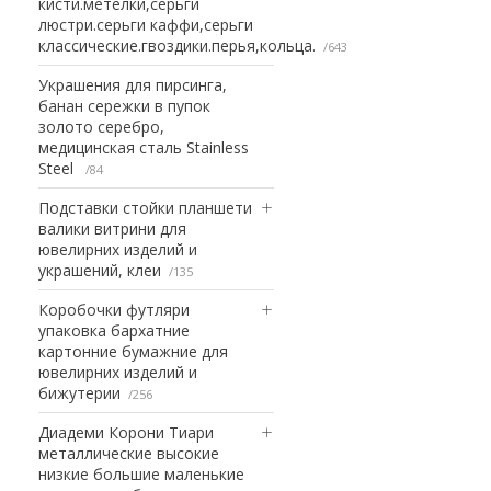
кисти.метелки,серьги
люстри.серьги каффи,серьги
классические.гвоздики.перья,кольца.
643
Украшения для пирсинга,
банан сережки в пупок
золото серебро,
медицинская сталь Stainless
Steel
84
Подставки стойки планшети
валики витрини для
ювелирних изделий и
украшений, клеи
135
Коробочки футляри
упаковка бархатние
картонние бумажние для
ювелирних изделий и
бижутерии
256
Диадеми Корони Тиари
металлические высокие
низкие большие маленькие