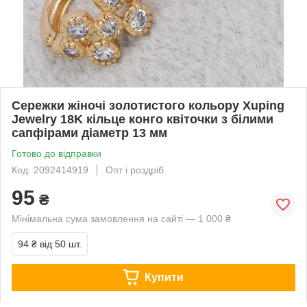
Сережки жіночі золотистого кольору Xuping
Jewelry 18K кільце конго квіточки з білими
сапфірами діаметр 13 мм
Готово до відправки
Код: 2092414919
Опт і роздріб
95
₴
Мінімальна сума замовлення на сайті — 1 000 ₴
94 ₴
від 50 шт.
Купити