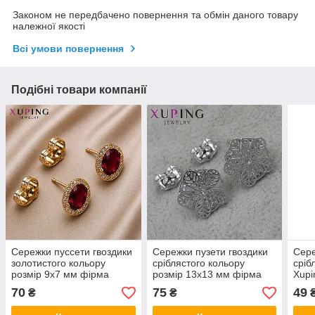
Законом не передбачено повернення та обмін даного товару
належної якості
Всі умови повернення
Подібні товари компанії
Сережки пуссети гвоздики
Сережки пузети гвоздики
Сере
золотистого кольору
сріблястого кольору
сріб
розмір 9х7 мм фірма
розмір 13х13 мм фірма
Xupi
Xuping Jewelry з
Xuping Jewelry квіточки із
стал
70
75
49
₴
₴
рубіновими та білими
сапфірами
24K
сапфірами