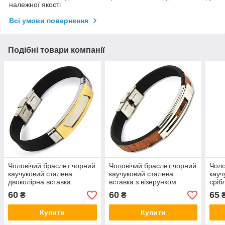
належної якості
Всі умови повернення
Подібні товари компанії
Чоловічий браслет чорний
Чоловічий браслет чорний
Чоло
каучуковий сталева
каучуковий сталева
кауч
двоколірна вставка
вставка з візерунком
сріб
Stainless Steel якір
Stainless Steel якір
Stai
60
60
65
₴
₴
довжина 22 см ширина 12
довжина 22 см ширина 12
см 
мм
мм
Купити
Купити