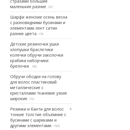
стразами большие
маленькие разние
67
Шарфи женские осень весна
с разновидними бусинами и
элементами лент сатин
разние цвета
74
Детские резиночки ушки
хлопушки браслетики
колечки обручи заколочки
крабики наборчики
брелочки
90
Обручи ободки на голову
для волос пластиковий
металлические с
кристаллами тканевие узкие
широкие
16
Резинки и банти для волос
тонкие толстие объёмние с
бусинами с шариками и
другими элементами
185