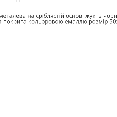
еталева на сріблястій основі жук із чор
 покрита кольоровою емаллю розмір 50