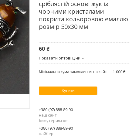
сріблястій основі жук із
чорними кристалами
покрита кольоровою емаллю
розмір 50х30 мм
60 ₴
Показати оптові ціни
Мінімальна сума замовлення на сайті — 1 000 ₴
Купити
+380 (97) 888-89-90
наш сайт
бижутерия.com
+380 (97) 888-89-90
вайбер