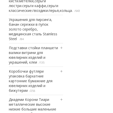
кисти.метелки,серьги
люстри.серьги каффи,серьги
классические.гвоздики.перья,кольца.
643
Украшения для пирсинга,
банан сережки в пупок
золото серебро,
медицинская сталь Stainless
Steel
84
Подставки стойки планшети
валики витрини для
ювелирних изделий и
украшений, клеи
135
Коробочки футляри
упаковка бархатние
картонние бумажние для
ювелирних изделий и
бижутерии
256
Диадеми Корони Тиари
металлические высокие
низкие большие маленькие