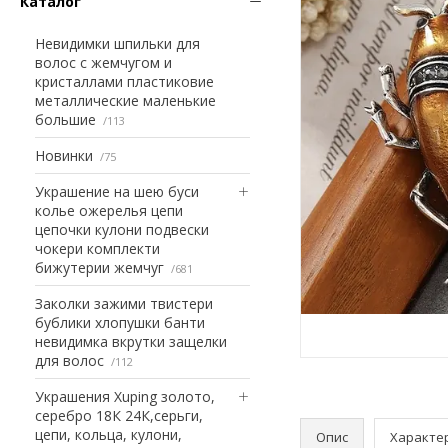
Каталог
Невидимки шпильки для
волос с жемчугом и
кристаллами пластиковие
металлические маленькие
большие
113
Новинки
75
Украшение на шею буси
колье ожерелья цепи
цепочки кулони подвески
чокери комплекти
бижутерии жемчуг
681
Заколки зажими твистери
бублики хлопушки банти
невидимка вкрутки защелки
для волос
112
Украшения Xuping золото,
серебро 18К 24К,серьги,
цепи, кольца, кулони,
Опис
Характе