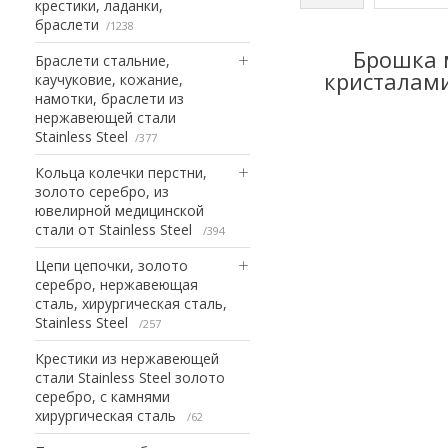
крестики, ладанки,
браслети
1238
Брошка м
Браслети стальние,
кристалами
каучуковие, кожание,
намотки, браслети из
нержавеющей стали
Stainless Steel
377
Кольца колечки перстни,
золото серебро, из
ювелирной медицинской
стали от Stainless Steel
394
Цепи цепочки, золото
серебро, нержавеющая
сталь, хирургическая сталь,
Stainless Steel
257
Крестики из нержавеющей
стали Stainless Steel золото
серебро, с камнями
хирургическая сталь
62