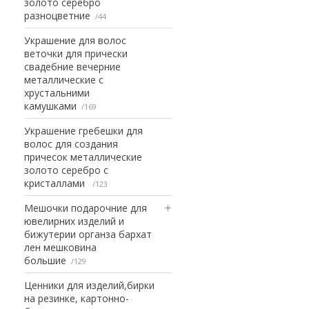
золото серебро
разноцветние
44
Украшение для волос
веточки для прически
свадебние вечерние
металлические с
хрустальними
камушками
169
Украшение гребешки для
волос для создания
причесок металлические
золото серебро с
кристаллами
123
Мешочки подарочние для
ювелирних изделий и
бижутерии органза бархат
лен мешковина
большие
129
Ценники для изделий,бирки
на резинке, картонно-