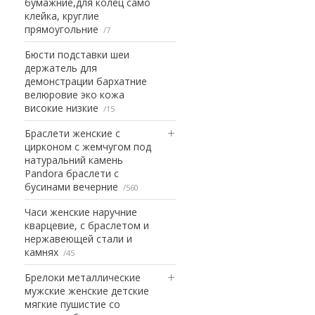
бумажние,для колец само
клейка, круглие
прямоугольние
7
Бюсти подставки шеи
держатель для
демонстрации бархатние
велюровие эко кожа
високие низкие
15
Браслети женские с
цирконом с жемчугом под
натуральний камень
Pandora браслети с
бусинами вечерние
560
Часи женские наручние
кварцевие, с браслетом и
нержавеющей стали и
камнях
45
Брелоки металлические
мужские женские детские
мягкие пушистие со