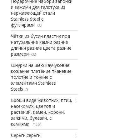
Подарочние набори запонки
и зажими для галстука из
нержавеющей стали
Stainless Steel с
футлярами
33
Чётки из бусин пластик под
натуральние камни разние
длинни разние цвета разние
размери
32
Шнурки на шею каучуковие
кожание плетёние тканевие
толстие и тонкие с
элементами Stainless
Steels
8
Броши виде животних, птиц,
насекомих, цветов и
растений, камеи, корони,
зажими, булавки, с
камнями.
1264
Серьги.серьги