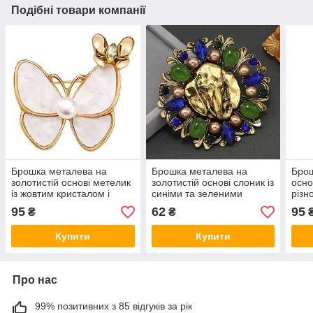
Подібні товари компанії
Брошка металева на
Брошка металева на
Брош
золотистій основі метелик
золотистій основі слоник із
осно
із жовтим кристалом і
синіми та зеленими
різн
білою намистиною розмір
намистинами та стразами
крис
95
62
95
₴
₴
35х30 мм
розмір 55х55 мм
нами
виро
Купити
Купити
Про нас
99% позитивних з 85 відгуків за рік