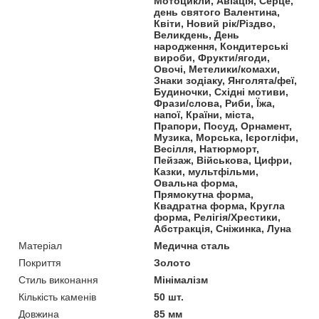
Мотоцикли, Авіація, Серце,
день святого Валентина,
Квіти, Новий рік/Різдво,
Великдень, День
народження, Кондитерські
вироби, Фрукти/ягоди,
Овочі, Метелики/комахи,
Знаки зодіаку, Янголята/феї,
Будиночки, Східні мотиви,
Фрази/слова, Риби, Їжа,
напої, Країни, міста,
Прапори, Посуд, Орнамент,
Музика, Морська, Ієрогліфи,
Весілля, Натюрморт,
Пейзаж, Військова, Цифри,
Казки, мультфільми,
Овальна форма,
Прямокутна форма,
Квадратна форма, Кругла
форма, Релігія/Хрестики,
Абстракція, Сніжинка, Луна
Матеріал
Медична сталь
Покриття
Золото
Стиль виконання
Мінімалізм
Кількість каменів
50 шт.
Довжина
85 мм