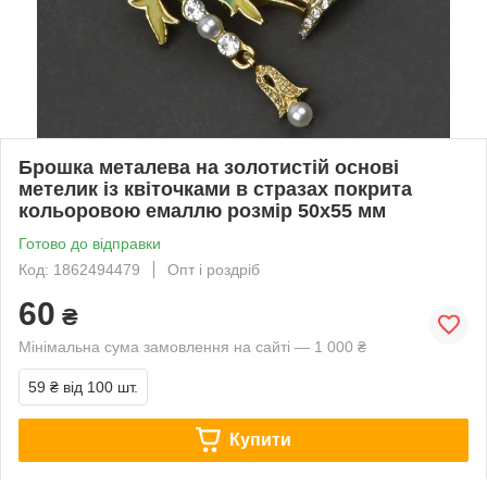
Брошка металева на золотистій основі
метелик із квіточками в стразах покрита
кольоровою емаллю розмір 50х55 мм
Готово до відправки
Код: 1862494479
Опт і роздріб
60
₴
Мінімальна сума замовлення на сайті — 1 000 ₴
59 ₴
від 100 шт.
Купити