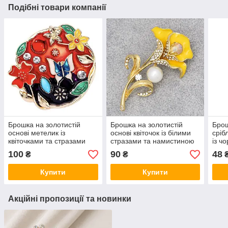
Подібні товари компанії
Брошка на золотистій
Брошка на золотистій
Брош
основі метелик із
основі квіточок із білими
сріб
квіточками та стразами
стразами та намистиною
із ч
покрита кольоровою
покрита кольоровою
покр
100
90
48
₴
₴
емаллю розмір виробу
емаллю розмір виробу
емал
50Х60 мм
55х40 мм
Купити
Купити
Акційні пропозиції та новинки