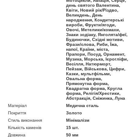
Мотоцикли, Авіація, Серце,
день святого Валентина,
Квіти, Новий рік/Різдво,
Великдень, День
народження, Кондитерські
вироби, Фрукти/ягоди,
Овочі, Метелики/комахи,
Знаки зодіаку, Янголята/феї,
Будиночки, Східні мотиви,
Фрази/слова, Риби, Їжа,
напої, Країни, міста,
Прапори, Посуд, Орнамент,
Музика, Морська, Ієрогліфи,
Весілля, Натюрморт,
Пейзаж, Військова, Цифри,
Казки, мультфільми,
Овальна форма,
Прямокутна форма,
Квадратна форма, Кругла
форма, Релігія/Хрестики,
Абстракція, Сніжинка, Луна
Матеріал
Медична сталь
Покриття
Золото
Стиль виконання
Мінімалізм
Кількість каменів
15 шт.
Довжина
50 мм