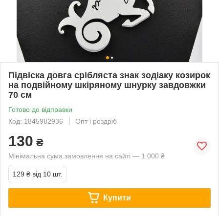
Підвіска довга срібляста знак зодіаку козирок
на подвійному шкіряному шнурку завдовжки
70 см
Готово до відправки
Код: 1845982936
Опт і роздріб
130
₴
Мінімальна сума замовлення на сайті — 1 000 ₴
129 ₴
від 10 шт.
Купити