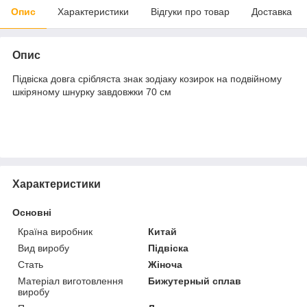
Опис
Характеристики
Відгуки про товар
Доставка
Опис
Підвіска довга срібляста знак зодіаку козирок на подвійному
шкіряному шнурку завдовжки 70 см
Характеристики
Основні
Країна виробник
Китай
Вид виробу
Підвіска
Стать
Жіноча
Матеріал виготовлення
Бижутерный сплав
виробу