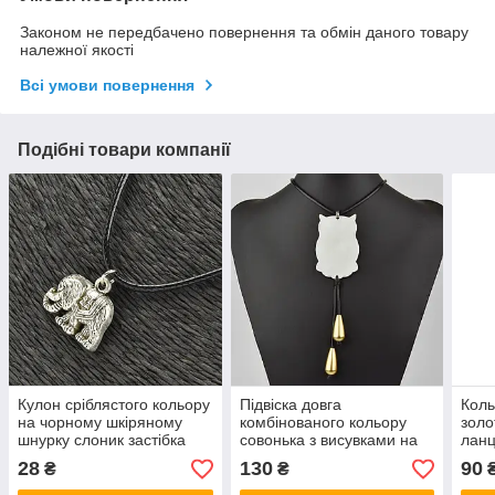
Законом не передбачено повернення та обмін даного товару
належної якості
Всі умови повернення
Подібні товари компанії
Кулон сріблястого кольору
Підвіска довга
Коль
на чорному шкіряному
комбінованого кольору
золо
шнурку слоник застібка
совонька з висувками на
ланц
карабін розмір кулона
подвійному шкіряному
зі с
28
130
90
₴
₴
20х20 мм довжина 50 см
шнурку довжина шнурка
перл
70 см