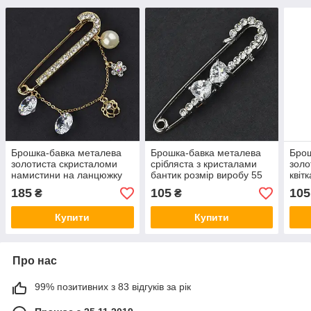
Брошка-бавка металева
Брошка-бавка металева
Брош
золотиста скристаломи
срібляста з кристалами
золо
намистини на ланцюжку
бантик розмір виробу 55
квіт
розмір виробу 60 мм
мм ювелірне
мм 
185
105
105
₴
₴
ювелірне виготовлення
виготовлення
виго
Купити
Купити
Про нас
99% позитивних з 83 відгуків за рік