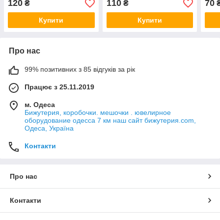
120
110
70
₴
₴
кольоровою емаллю
карабін довжина 65 см
довж
довжина 45 см
Купити
Купити
Про нас
99% позитивних з 85 відгуків за рік
Працює з 25.11.2019
м. Одеса
Бижутерия, коробочки. мешочки . ювелирное
оборудование одесса 7 км наш сайт бижутерия.com,
Одеса, Україна
Контакти
Про нас
Контакти