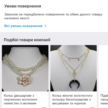
Умови повернення
Законом не передбачено повернення та обмін даного товару
належної якості
Всі умови повернення
Подібні товари компанії
Кольє двошарове з
Кольє жіноче золотистого
Підв
перлинних молочних
кольору багатошарове з
ланц
намистин із великим
висувками та чорною
нами
кулоном квіточок покритий
місячною застібкою
та б