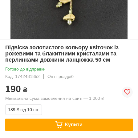
Підвіска золотистого кольору квіточок із
рожевими та блакитними кристалами та
перлинками довжини ланцюжка 50 см
Готово до відправки
Код: 1742481852
Опт і роздріб
190
₴
Мінімальна сума замовлення на сайті — 1 000 ₴
189 ₴
від 10 шт.
Купити