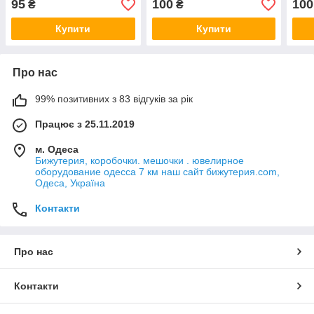
95
100
100
₴
₴
55 см
та підвіскою довжина 70
пенз
см
Купити
Купити
Про нас
99% позитивних з 83 відгуків за рік
Працює з 25.11.2019
м. Одеса
Бижутерия, коробочки. мешочки . ювелирное
оборудование одесса 7 км наш сайт бижутерия.com,
Одеса, Україна
Контакти
Про нас
Контакти