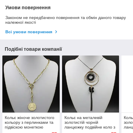
Умови повернення
Законом не передбачено повернення та обмін даного товару
належної якості
Всі умови повернення
Подібні товари компанії
Кольє жіноче золотистого
Кольє на металевій
Коль
кольору з перлинками та
золотистій чорній
золо
підвіскою монеткою
ланцюжку подвійне коло з
ланц
застібка карабін довжина
пружинкою і кристалами
крис