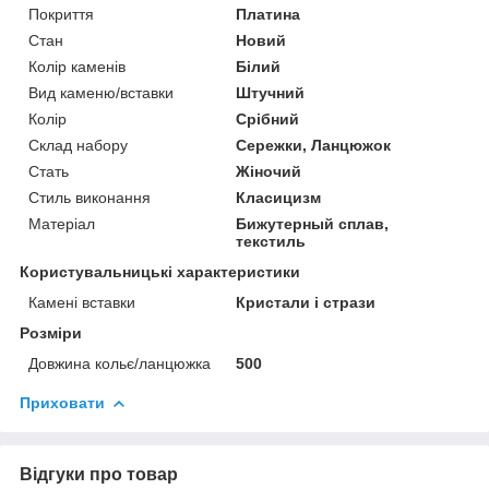
Покриття
Платина
Стан
Новий
Колір каменів
Білий
Вид каменю/вставки
Штучний
Колір
Срібний
Склад набору
Сережки, Ланцюжок
Стать
Жіночий
Стиль виконання
Класицизм
Матеріал
Бижутерный сплав,
текстиль
Користувальницькі характеристики
Камені вставки
Кристали і стрази
Розміри
Довжина кольє/ланцюжка
500
Приховати
Відгуки про товар