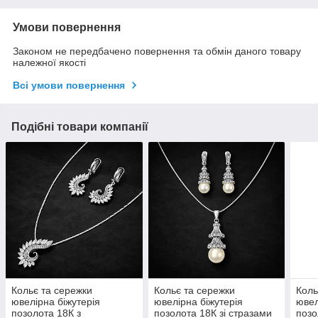
Умови повернення
Законом не передбачено повернення та обмін даного товару
належної якості
Всі умови повернення
Подібні товари компанії
Кольє та сережки
Кольє та сережки
Коль
ювелірна біжутерія
ювелірна біжутерія
ювел
позолота 18К з
позолота 18К зі стразами
позо