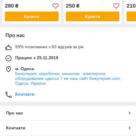
кришталевим камінням
та перлами сережки
та п
280
250
210
₴
₴
сережки гвоздики 4 см
гвоздики 6 см довжина
гвоз
довжина кольє 50 см
кольє 50 см
коль
Купити
Купити
Про нас
99% позитивних з 83 відгуків за рік
Працює з 25.11.2019
м. Одеса
Бижутерия, коробочки. мешочки . ювелирное
оборудование одесса 7 км наш сайт бижутерия.com,
Одеса, Україна
Контакти
Про нас
Контакти