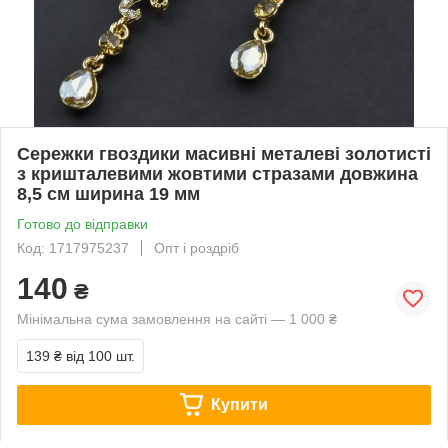
Сережки гвоздики масивні металеві золотисті
з кришталевими жовтими стразами довжина
8,5 см ширина 19 мм
Готово до відправки
Код: 1717975237
Опт і роздріб
140
₴
Мінімальна сума замовлення на сайті — 1 000 ₴
139 ₴
від 100 шт.
Купити