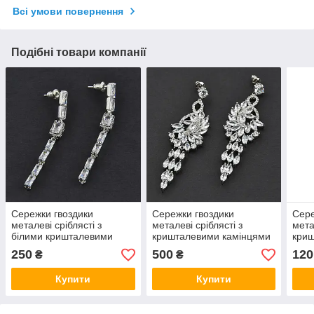
Всі умови повернення
Подібні товари компанії
Сережки гвоздики
Сережки гвоздики
Сере
металеві сріблясті з
металеві сріблясті з
мета
білими кришталевими
кришталевими камінцями
кри
стразами довжина 5,5 см
Сваровскі пелюстка
камі
250
500
120
₴
₴
ширина 6 мм
довжина 7 см ширина 20
см 
мм
Купити
Купити