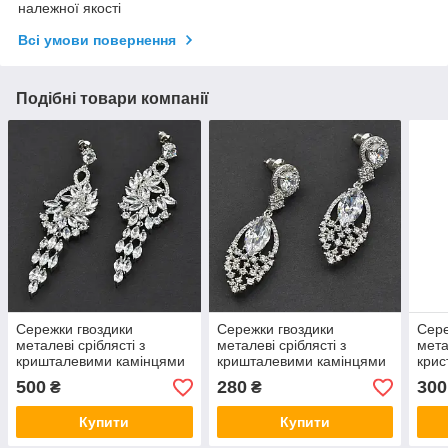
належної якості
Всі умови повернення
Подібні товари компанії
Сережки гвоздики
Сережки гвоздики
Сере
металеві сріблясті з
металеві сріблясті з
мета
кришталевими камінцями
кришталевими камінцями
крис
Сваровскі пелюстка
Сваровскі довжина 5 см
крап
500
280
300
₴
₴
довжина 7 см ширина 20
ширина 13 мм
шир
мм
Купити
Купити