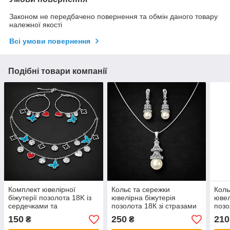
Законом не передбачено повернення та обмін даного товару
належної якості
Всі умови повернення
Подібні товари компанії
Комплект ювелірної
Кольє та сережки
Коль
біжутерії позолота 18K із
ювелірна біжутерія
ювел
сердечками та
позолота 18К зі стразами
позо
метеликами Ван Кліф
та перлами сережки
та п
150
250
210
₴
₴
сережки кільця довжина
гвоздики 6 см довжина
гвоз