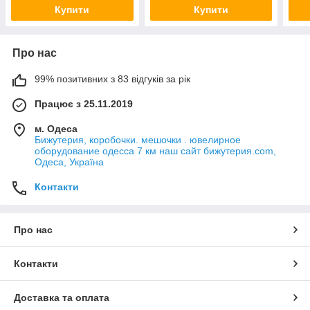
кольє 50 см
кольє 50 см
коль
Купити
Купити
Про нас
99% позитивних з 83 відгуків за рік
Працює з 25.11.2019
м. Одеса
Бижутерия, коробочки. мешочки . ювелирное
оборудование одесса 7 км наш сайт бижутерия.com,
Одеса, Україна
Контакти
Про нас
Контакти
Доставка та оплата