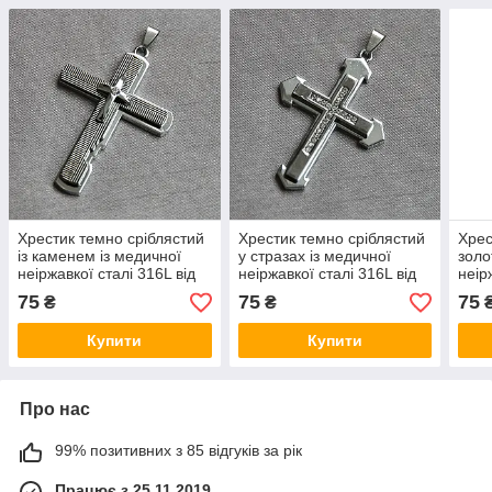
Хрестик темно сріблястий
Хрестик темно сріблястий
Хрес
із каменем із медичної
у стразах із медичної
золо
неіржавкої сталі 316L від
неіржавкої сталі 316L від
неір
Stainless Steel розмір 65 х
Stainless Steel розмір 60 х
Stai
75
75
75
₴
₴
45 мм
40 мм
40 
Купити
Купити
Про нас
99% позитивних з 85 відгуків за рік
Працює з 25.11.2019