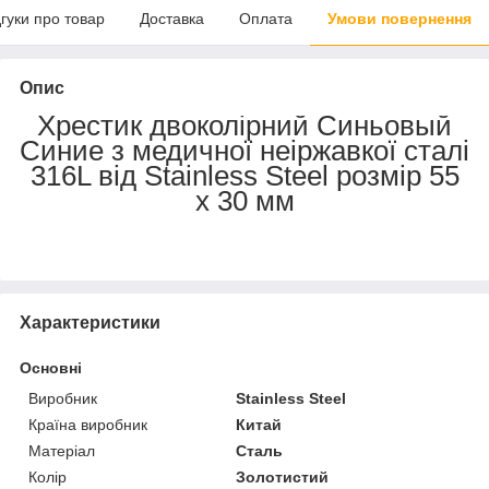
дгуки про товар
Доставка
Оплата
Умови повернення
Опис
Хрестик двоколірний Синьовый
Синие з медичної неіржавкої сталі
316L від Stainless Steel розмір 55
х 30 мм
Характеристики
Основні
Виробник
Stainless Steel
Країна виробник
Китай
Матеріал
Сталь
Колір
Золотистий