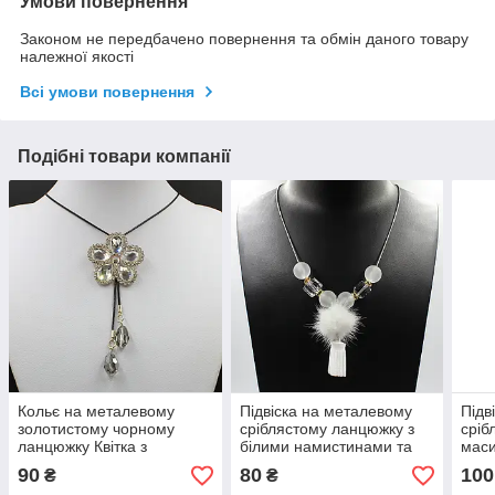
Умови повернення
Законом не передбачено повернення та обмін даного товару
належної якості
Всі умови повернення
Подібні товари компанії
Кольє на металевому
Підвіска на металевому
Підв
золотистому чорному
сріблястому ланцюжку з
сріб
ланцюжку Квітка з
білими намистинами та
маси
кристалами в стразах і
стразами з білим пушком і
різн
90
80
100
₴
₴
підвіскою довжина 70 см
хвостиком 80 см
крис