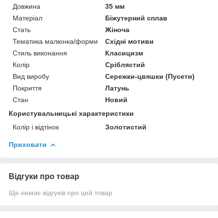
Довжина
35 мм
Матеріал
Біжутерний сплав
Стать
Жіноча
Тематика малюнка/форми
Східні мотиви
Стиль виконання
Класицизм
Колір
Сріблястий
Вид виробу
Сережки-цвяшки (Пусети)
Покриття
Латунь
Стан
Новий
Користувальницькі характеристики
Колір і відтінок
Золотистий
Приховати
Відгуки про товар
Ще немає відгуків про цей товар