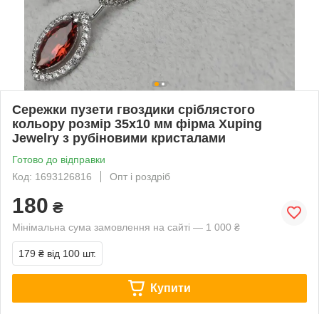
Сережки пузети гвоздики сріблястого
кольору розмір 35х10 мм фірма Xuping
Jewelry з рубіновими кристалами
Готово до відправки
Код: 1693126816
Опт і роздріб
180
₴
Мінімальна сума замовлення на сайті — 1 000 ₴
179 ₴
від 100 шт.
Купити