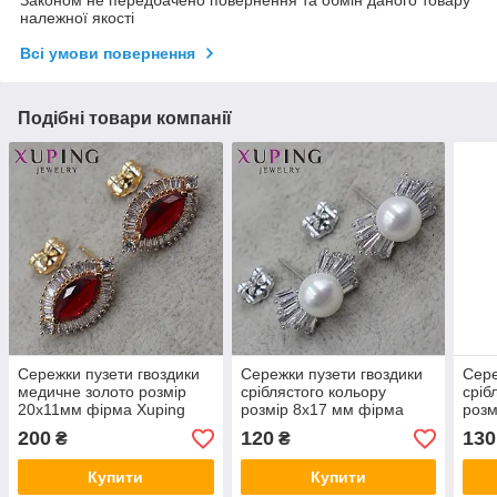
належної якості
Всі умови повернення
Подібні товари компанії
Сережки пузети гвоздики
Сережки пузети гвоздики
Сере
медичне золото розмір
сріблястого кольору
сріб
20х11мм фірма Xuping
розмір 8х17 мм фірма
розм
Jewelry з кристалами та
Xuping Jewelry з
Xupi
200
120
130
₴
₴
червоним рубіном
кристалами та перлами
кри
камі
Купити
Купити