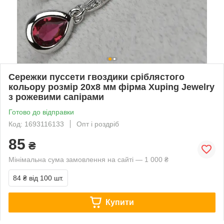
Сережки пуссети гвоздики сріблястого
кольору розмір 20х8 мм фірма Xuping Jewelry
з рожевими сапірами
Готово до відправки
Код: 1693116133
Опт і роздріб
85
₴
Мінімальна сума замовлення на сайті — 1 000 ₴
84 ₴
від 100 шт.
Купити