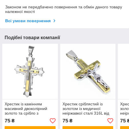
Законом не передбачено повернення та обмін даного товару
належної якості
Всі умови повернення
Подібні товари компанії
Хрестик із камінням
Хрестик сріблястий із
Хрес
масивний двоколірний
золотом із медичної
золо
золото та срібло з
неіржавкої сталі 316L від
неір
неіржавкої сталі Stainless
Stainless Steel розмір 60 х
Stai
75
75
75
₴
₴
Steel розмір 60х40 мм
35 мм
35 