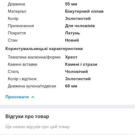
Довжина
55 мм
Матеріал
Біжутерний сплав
Колір
Золотистий
Призначення
Для чоловіків
Покриття
Латунь
Стан
Новий
Користувальницькі характеристики
Тематика малюнка/форми
Хрест
Камені вставки
Камені і стрази
Стать
Чоловічий
Колір і відтінок
Золотистий
Довжина кулона/підвіски
68 мм
Приховати
Відгуки про товар
Ще немає відгуків про цей товар