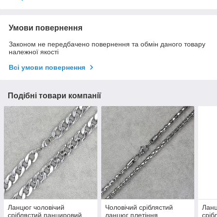
Умови повернення
Законом не передбачено повернення та обмін даного товару
належної якості
Всі умови повернення
Подібні товари компанії
Ланцюг чоловічий
Чоловічий сріблястий
Ланц
сріблястий панцировий
ланцюг плетіння
сріб