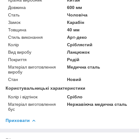
Довжина
600 мм
Стать
Чоловіча
Замок
Карабін
Товщина
40 мм
Стиль виконання
Арт-деко
Колір
Сріблястий
Вид виробу
Ланцюжок
Покриття
Родій
Матеріал виготовлення
Медична сталь
виробу
Стан
Новий
Користувальницькі характеристики
Колір і відтінок
Срібло
Матеріал виготовлення
Нержавіюча медична сталь
бус
Приховати