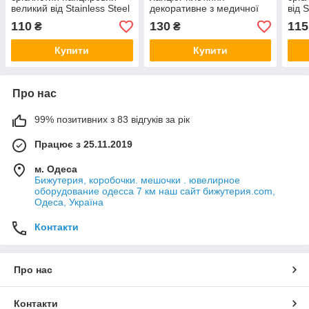
великий від Stainless Steel
декоративне з медичної
від S
із медичної сталі довжина
сталі від Stainless Steel
меди
110
130
115
₴
₴
60 см ширина 8 мм
довжина 60 см ширина 4
60 с
мм
Купити
Купити
Про нас
99% позитивних з 83 відгуків за рік
Працює з 25.11.2019
м. Одеса
Бижутерия, коробочки. мешочки . ювелирное
оборудование одесса 7 км наш сайт бижутерия.com,
Одеса, Україна
Контакти
Про нас
Контакти