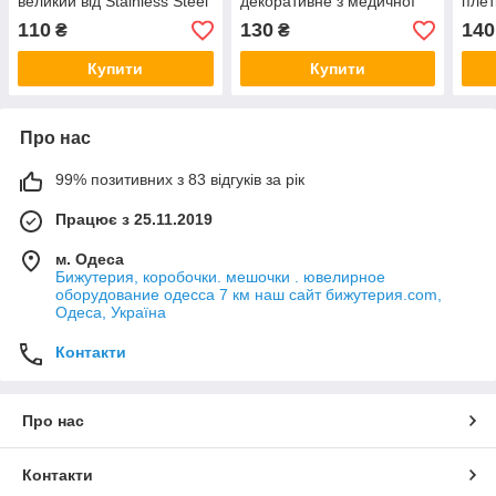
великий від Stainless Steel
декоративне з медичної
плет
із медичної сталі довжина
сталі від Stainless Steel
Stee
110
130
140
₴
₴
60 см ширина 8 мм
довжина 60 см ширина 4
довж
мм
мм
Купити
Купити
Про нас
99% позитивних з 83 відгуків за рік
Працює з 25.11.2019
м. Одеса
Бижутерия, коробочки. мешочки . ювелирное
оборудование одесса 7 км наш сайт бижутерия.com,
Одеса, Україна
Контакти
Про нас
Контакти