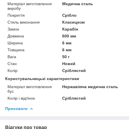
Матеріал виготовлення
Медична сталь
виробу
Покриття
Срібло
Стиль виконання
Класицизм
Замок
Карабін
Довжина
600 мм
Ширина
6 мм
Товщина
6 мм
Вага
50 г
Стан
Новий
Колір
Сріблястий
Користувальницькі характеристики
Матеріал виготовлення
Нержавіюча медична сталь
бус
Колір і відтінок
Сріблястий
Приховати
Відгуки про товар