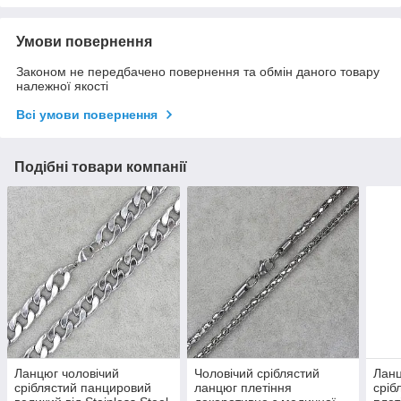
Умови повернення
Законом не передбачено повернення та обмін даного товару
належної якості
Всі умови повернення
Подібні товари компанії
Ланцюг чоловічий
Чоловічий сріблястий
Ланц
сріблястий панцировий
ланцюг плетіння
сріб