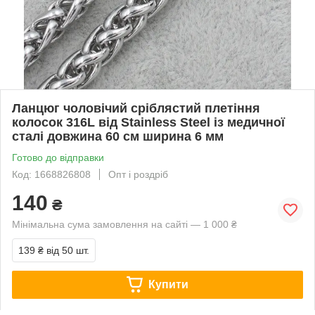
Ланцюг чоловічий сріблястий плетіння
колосок 316L від Stainless Steel із медичної
сталі довжина 60 см ширина 6 мм
Готово до відправки
Код: 1668826808
Опт і роздріб
140
₴
Мінімальна сума замовлення на сайті — 1 000 ₴
139 ₴
від 50 шт.
Купити