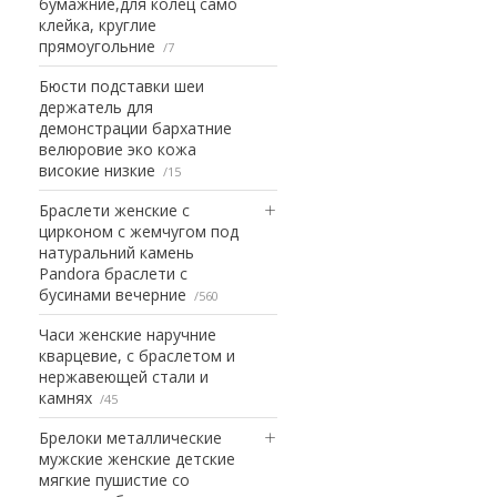
бумажние,для колец само
клейка, круглие
прямоугольние
7
Бюсти подставки шеи
держатель для
демонстрации бархатние
велюровие эко кожа
високие низкие
15
Браслети женские с
цирконом с жемчугом под
натуральний камень
Pandora браслети с
бусинами вечерние
560
Часи женские наручние
кварцевие, с браслетом и
нержавеющей стали и
камнях
45
Брелоки металлические
мужские женские детские
мягкие пушистие со