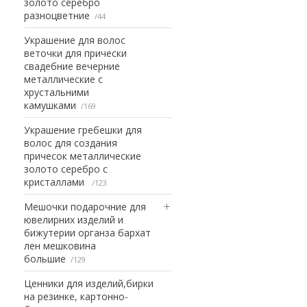
золото серебро
разноцветние
44
Украшение для волос
веточки для прически
свадебние вечерние
металлические с
хрустальними
камушками
169
Украшение гребешки для
волос для создания
причесок металлические
золото серебро с
кристаллами
123
Мешочки подарочние для
ювелирних изделий и
бижутерии органза бархат
лен мешковина
большие
129
Ценники для изделий,бирки
на резинке, картонно-