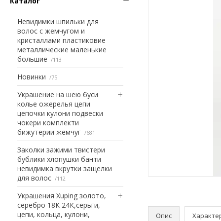
Каталог
Невидимки шпильки для
волос с жемчугом и
кристаллами пластиковие
металлические маленькие
большие
113
Новинки
75
Украшение на шею буси
колье ожерелья цепи
цепочки кулони подвески
чокери комплекти
бижутерии жемчуг
681
Заколки зажими твистери
бублики хлопушки банти
невидимка вкрутки защелки
для волос
112
Украшения Xuping золото,
серебро 18К 24К,серьги,
цепи, кольца, кулони,
Опис
Характе