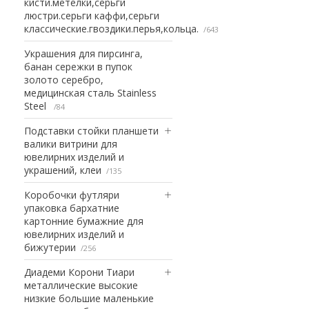
кисти.метелки,серьги
люстри.серьги каффи,серьги
классические.гвоздики.перья,кольца.
643
Украшения для пирсинга,
банан сережки в пупок
золото серебро,
медицинская сталь Stainless
Steel
84
Подставки стойки планшети
валики витрини для
ювелирних изделий и
украшений, клеи
135
Коробочки футляри
упаковка бархатние
картонние бумажние для
ювелирних изделий и
бижутерии
256
Диадеми Корони Тиари
металлические высокие
низкие большие маленькие