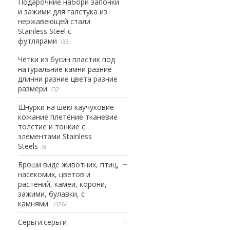
Подарочние набори запонки
и зажими для галстука из
нержавеющей стали
Stainless Steel с
футлярами
33
Чётки из бусин пластик под
натуральние камни разние
длинни разние цвета разние
размери
32
Шнурки на шею каучуковие
кожание плетёние тканевие
толстие и тонкие с
элементами Stainless
Steels
8
Броши виде животних, птиц,
насекомих, цветов и
растений, камеи, корони,
зажими, булавки, с
камнями.
1264
Серьги.серьги