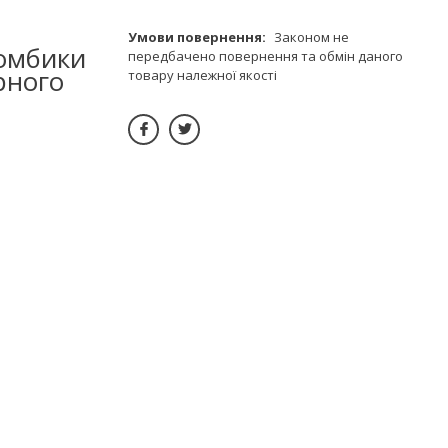
Законом не
ромбики
передбачено повернення та обмін даного
рного
товару належної якості