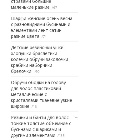
стразами большие
маленькие разние
67
Шарфи женские осень весна
с разновидними бусинами и
элементами лент сатин
разние цвета
74
Детские резиночки ушки
хлопушки браслетики
колечки обручи заколочки
крабики наборчики
брелочки
90
Обручи ободки на голову
для волос пластиковий
металлические с
кристаллами тканевие узкие
широкие
16
Резинки и банти для волос
тонкие толстие объёмние с
бусинами с шариками и
другими элементами
185