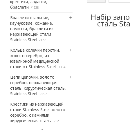
крестики, ладанки,
браслети
1238
Набір запо
Браслети стальние,
сталь St
каучуковие, кожание,
намотки, браслети из
нержавеющей стали
Stainless Steel
377
Кольца колечки перстни,
золото серебро, из
ювелирной медицинской
стали от Stainless Steel
394
Цепи цепочки, золото
серебро, нержавеющая
сталь, хирургическая сталь,
Stainless Steel
257
Крестики из нержавеющей
стали Stainless Steel золото
серебро, с камнями
хирургическая сталь
62