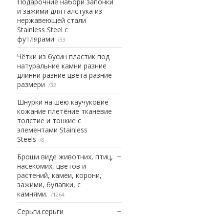
Подарочние набори запонки
и зажими для галстука из
нержавеющей стали
Stainless Steel с
футлярами
33
Чётки из бусин пластик под
натуральние камни разние
длинни разние цвета разние
размери
32
Шнурки на шею каучуковие
кожание плетёние тканевие
толстие и тонкие с
элементами Stainless
Steels
8
Броши виде животних, птиц,
насекомих, цветов и
растений, камеи, корони,
зажими, булавки, с
камнями.
1264
Серьги.серьги