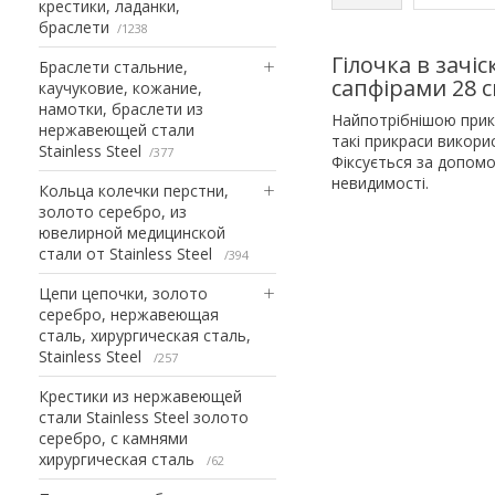
крестики, ладанки,
браслети
1238
Гілочка в зачіс
Браслети стальние,
сапфірами 28 
каучуковие, кожание,
намотки, браслети из
Найпотрібнішою прикр
нержавеющей стали
такі прикраси викори
Stainless Steel
377
Фіксується за допомо
невидимості.
Кольца колечки перстни,
золото серебро, из
ювелирной медицинской
стали от Stainless Steel
394
Цепи цепочки, золото
серебро, нержавеющая
сталь, хирургическая сталь,
Stainless Steel
257
Крестики из нержавеющей
стали Stainless Steel золото
серебро, с камнями
хирургическая сталь
62