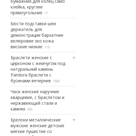
бумажние,для колец само
клейка, круглие
прямоугольние
7
Бюсти подставки шеи
держатель для
демонстрации бархатние
велюровие эко кожа
високие низкие
15
Браслети женские с
цирконом с жемчугом под
натуральний камень
Pandora браслети с
бусинами вечерние
560
Часи женские наручние
кварцевие, с браслетом и
нержавеющей стали и
камнях
45
Брелоки металлические
мужские женские детские
мягкие пушистие со