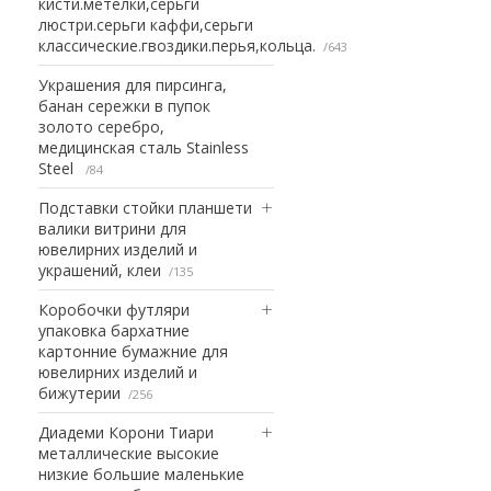
кисти.метелки,серьги
люстри.серьги каффи,серьги
классические.гвоздики.перья,кольца.
643
Украшения для пирсинга,
банан сережки в пупок
золото серебро,
медицинская сталь Stainless
Steel
84
Подставки стойки планшети
валики витрини для
ювелирних изделий и
украшений, клеи
135
Коробочки футляри
упаковка бархатние
картонние бумажние для
ювелирних изделий и
бижутерии
256
Диадеми Корони Тиари
металлические высокие
низкие большие маленькие