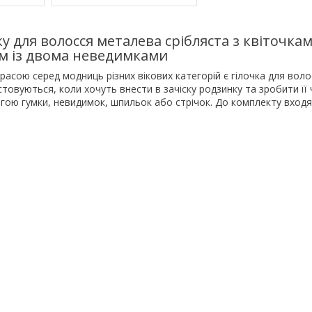
ку для волосся металева срібляста з квіточкам
см із двома неведимками
асою серед модниць різних вікових категорій є гілочка для воло
стовуються, коли хочуть внести в зачіску родзинку та зробити її 
гою гумки, невидимок, шпильок або стрічок. До комплекту входя