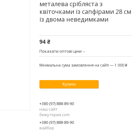
металева срібляста з
квіточками із сапфірами 28 см
із двома неведимками
94 ₴
Показати оптові ціни
Мінімальна сума замовлення на сайті — 1 000 ₴
Купити
+380 (97) 888-89-90
наш сайт
бижутерия.com
+380 (97) 888-89-90
вайбер