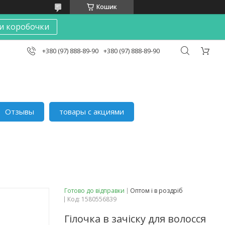
Кошик
и коробочки
+380 (97) 888-89-90
+380 (97) 888-89-90
Отзывы
товары с акциями
Готово до відправки
Оптом і в роздріб
Код:
1580556839
Гілочка в зачіску для волосся