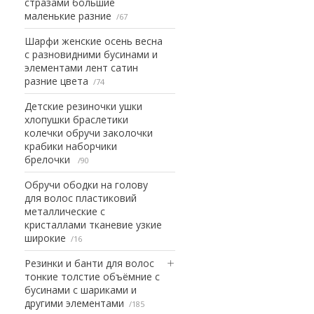
стразами большие
маленькие разние
67
Шарфи женские осень весна
с разновидними бусинами и
элементами лент сатин
разние цвета
74
Детские резиночки ушки
хлопушки браслетики
колечки обручи заколочки
крабики наборчики
брелочки
90
Обручи ободки на голову
для волос пластиковий
металлические с
кристаллами тканевие узкие
широкие
16
Резинки и банти для волос
тонкие толстие объёмние с
бусинами с шариками и
другими элементами
185