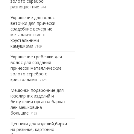
золото серебро
разноцветние
44
Украшение для волос
веточки для прически
свадебние вечерние
металлические с
хрустальними
камушками
169
Украшение гребешки для
волос для создания
причесок металлические
золото серебро с
кристаллами
123
Мешочки подарочние для
ювелирних изделий и
бижутерии органза бархат
лен мешковина
большие
129
Ценники для изделий,бирки
на резинке, картонно-