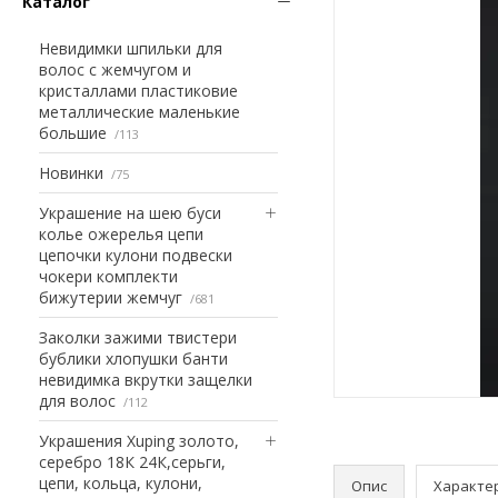
Каталог
Невидимки шпильки для
волос с жемчугом и
кристаллами пластиковие
металлические маленькие
большие
113
Новинки
75
Украшение на шею буси
колье ожерелья цепи
цепочки кулони подвески
чокери комплекти
бижутерии жемчуг
681
Заколки зажими твистери
бублики хлопушки банти
невидимка вкрутки защелки
для волос
112
Украшения Xuping золото,
серебро 18К 24К,серьги,
цепи, кольца, кулони,
Опис
Характе