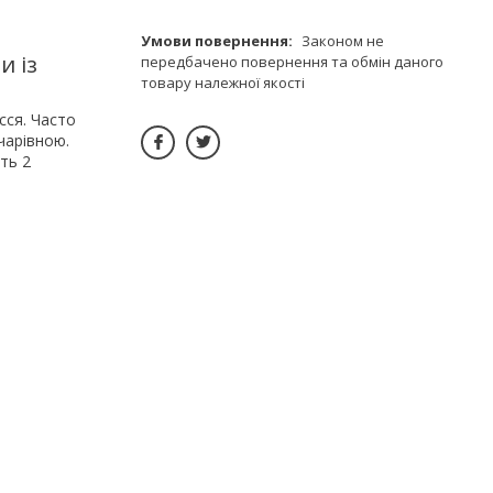
Законом не
и із
передбачено повернення та обмін даного
товару належної якості
сся. Часто
чарівною.
ть 2