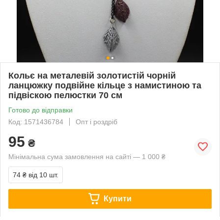
Кольє на металевій золотистій чорній
ланцюжку подвійне кільце з намистиною та
підвіскою пелюстки 70 см
Готово до відправки
Код: 1571436784
Опт і роздріб
95
₴
Мінімальна сума замовлення на сайті — 1 000 ₴
74 ₴
від 10 шт.
Купити