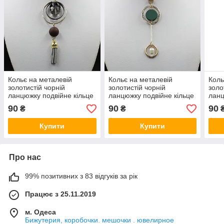
Кольє на металевій
Кольє на металевій
Коль
золотистій чорній
золотистій чорній
золо
ланцюжку подвійне кільце
ланцюжку подвійне кільце
ланц
з намистиною та підвіскою
зі стразами та підвісками
нами
90
90
90
₴
₴
хвостик довжина 70 см
перли довжина 70 см
хвос
Купити
Купити
Про нас
99% позитивних з 83 відгуків за рік
Працює з 25.11.2019
м. Одеса
Бижутерия, коробочки. мешочки . ювелирное