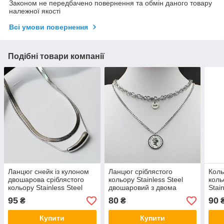
Законом не передбачено повернення та обмін даного товару
належної якості
Всі умови повернення
Подібні товари компанії
Ланцюг снейк із кулоном
Ланцюг сріблястого
Коль
двошарова сріблястого
кольору Stainless Steel
коль
кольору Stainless Steel
двошаровий з двома
Stai
застібка карабін довжина
кулонами застібка карабін
серц
95
80
90
₴
₴
45-50 см
довжина 55 см
довж
Купити
Купити