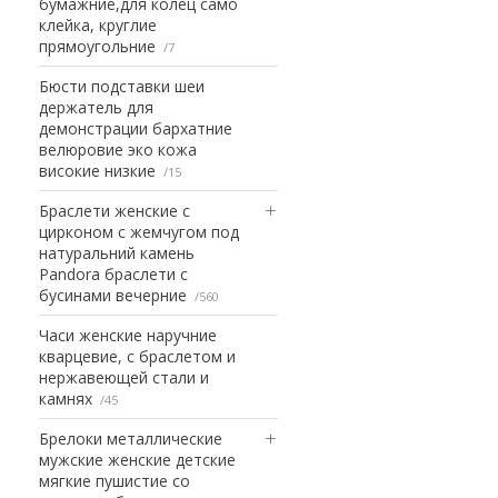
бумажние,для колец само
клейка, круглие
прямоугольние
7
Бюсти подставки шеи
держатель для
демонстрации бархатние
велюровие эко кожа
високие низкие
15
Браслети женские с
цирконом с жемчугом под
натуральний камень
Pandora браслети с
бусинами вечерние
560
Часи женские наручние
кварцевие, с браслетом и
нержавеющей стали и
камнях
45
Брелоки металлические
мужские женские детские
мягкие пушистие со