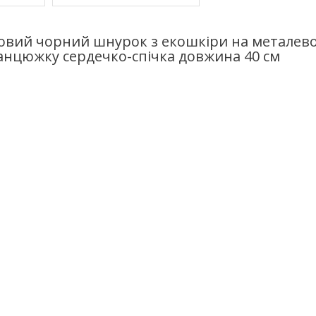
вий чорний шнурок з екошкіри на металев
анцюжку сердечко-спічка довжина 40 см