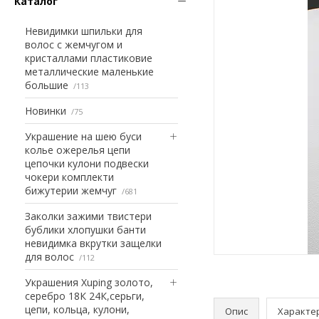
Каталог
Невидимки шпильки для
волос с жемчугом и
кристаллами пластиковие
металлические маленькие
большие
113
Новинки
75
Украшение на шею буси
колье ожерелья цепи
цепочки кулони подвески
чокери комплекти
бижутерии жемчуг
681
Заколки зажими твистери
бублики хлопушки банти
невидимка вкрутки защелки
для волос
112
Украшения Xuping золото,
серебро 18К 24К,серьги,
цепи, кольца, кулони,
Опис
Характе