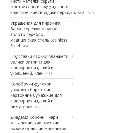
кисти.метелки,серьги
люстри.серьги каффи,серьги
классические.гвоздики.перья,кольца.
643
Украшения для пирсинга,
банан сережки в пупок
золото серебро,
медицинская сталь Stainless
Steel
84
Подставки стойки планшети
валики витрини для
ювелирних изделий и
украшений, клеи
135
Коробочки футляри
упаковка бархатние
картонние бумажние для
ювелирних изделий и
бижутерии
256
Диадеми Корони Тиари
металлические высокие
низкие большие маленькие