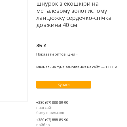
шнурок з екошкіри на
металевому золотистому
ланцюжку сердечко-спічка
довжина 40 см
35 ₴
Показати оптові ціни
Мінімальна сума замовлення на сайті — 1 000 ₴
Купити
+380 (97) 888-89-90
наш сайт
бижутерия.com
+380 (97) 888-89-90
вайбер