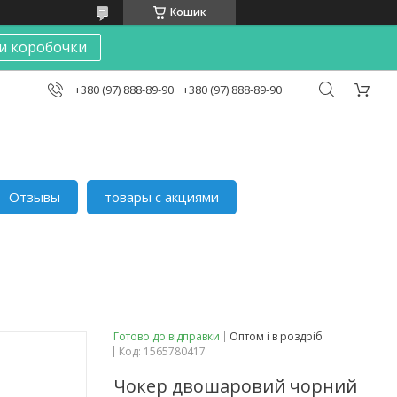
Кошик
и коробочки
+380 (97) 888-89-90
+380 (97) 888-89-90
Отзывы
товары с акциями
Готово до відправки
Оптом і в роздріб
Код:
1565780417
Чокер двошаровий чорний