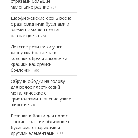
стразами большие
маленькие разние
67
Шарфи женские осень весна
с разновидними бусинами и
элементами лент сатин
разние цвета
74
Детские резиночки ушки
хлопушки браслетики
колечки обручи заколочки
крабики наборчики
брелочки
90
Обручи ободки на голову
для волос пластиковий
металлические с
кристаллами тканевие узкие
широкие
16
Резинки и банти для волос
тонкие толстие объёмние с
бусинами с шариками и
другими элементами
185