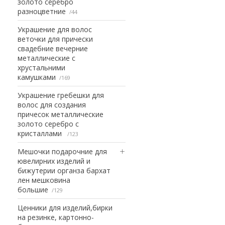
золото серебро
разноцветние
44
Украшение для волос
веточки для прически
свадебние вечерние
металлические с
хрустальними
камушками
169
Украшение гребешки для
волос для создания
причесок металлические
золото серебро с
кристаллами
123
Мешочки подарочние для
ювелирних изделий и
бижутерии органза бархат
лен мешковина
большие
129
Ценники для изделий,бирки
на резинке, картонно-