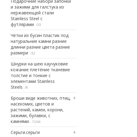
Подарочние набори запонки
и зажими для галстука из
нержавеющей стали
Stainless Steel с
футлярами
33
Чётки из бусин пластик под
натуральние камни разние
длинни разние цвета разние
размери
32
Шнурки на шею каучуковие
кожание плетёние тканевие
толстие и тонкие с
элементами Stainless
Steels
8
Броши виде животних, птиц,
насекомих, цветов и
растений, камеи, корони,
зажими, булавки, с
камнями.
1264
Серьги.серьги