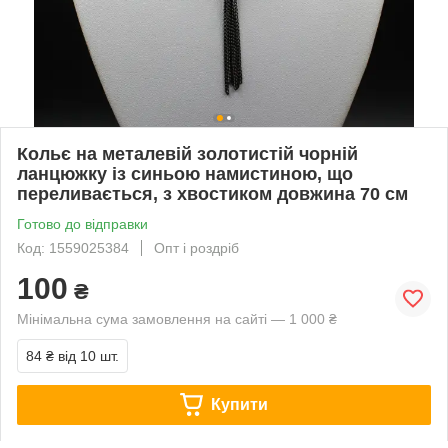
Кольє на металевій золотистій чорній
ланцюжку із синьою намистиною, що
переливається, з хвостиком довжина 70 см
Готово до відправки
Код: 1559025384
Опт і роздріб
100
₴
Мінімальна сума замовлення на сайті — 1 000 ₴
84 ₴
від 10 шт.
Купити