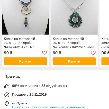
Кольє на металевій
Кольє на металевій
Коль
золотистій чорній
золотистій чорній
золо
ланцюжку із синіми
ланцюжку з намистинами,
ланц
намистинами, що
що переливаються, з
нам
90
90
90
₴
₴
переливаються, з
бірюзовою підвіскою
пере
кристалом довжина 70 см
довжина 70 см
70 с
Купити
Купити
Про нас
99% позитивних з 83 відгуків за рік
Працює з 25.11.2019
м. Одеса
Бижутерия, коробочки. мешочки . ювелирное