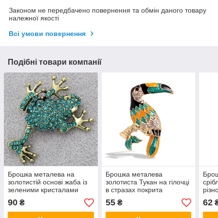
Законом не передбачено повернення та обмін даного товару
належної якості
Всі умови повернення
Подібні товари компанії
Брошка металева на
Брошка металева
Бро
золотистій основі жаба із
золотиста Тукан на гілочці
сріб
зеленими кристалами
в стразах покрита
різн
розмір виробу 50х40 мм
кольоровою емаллю
крис
90
55
62
₴
₴
розмір виробу 40х30 мм
40х