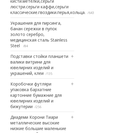
кисти.метелки,серьги
люстри.серьги каффи,серьги
классические.гвоздики.перья,кольца.
643
Украшения для пирсинга,
банан сережки в пупок
золото серебро,
медицинская сталь Stainless
Steel
84
Подставки стойки планшети
валики витрини для
ювелирних изделий и
украшений, клеи
135
Коробочки футляри
упаковка бархатние
картонние бумажние для
ювелирних изделий и
бижутерии
256
Диадеми Корони Тиари
металлические высокие
низкие большие маленькие