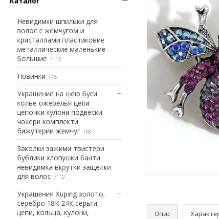
Каталог
Невидимки шпильки для
волос с жемчугом и
кристаллами пластиковие
металлические маленькие
большие
113
Новинки
75
Украшение на шею буси
колье ожерелья цепи
цепочки кулони подвески
чокери комплекти
бижутерии жемчуг
681
Заколки зажими твистери
бублики хлопушки банти
невидимка вкрутки защелки
для волос
112
Украшения Xuping золото,
серебро 18К 24К,серьги,
цепи, кольца, кулони,
Опис
Характе