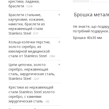
крестики, ладанки,
браслети
1238
Брошка метале
Браслети стальние,
каучуковие, кожание,
намотки, браслети из
Не знаєте, що подару
нержавеющей стали
потрібний подарунок.
Stainless Steel
377
Брошка 40х30 мм
Кольца колечки перстни,
золото серебро, из
ювелирной медицинской
стали от Stainless Steel
394
Цепи цепочки, золото
серебро, нержавеющая
сталь, хирургическая сталь,
Stainless Steel
257
Крестики из нержавеющей
стали Stainless Steel золото
серебро, с камнями
хирургическая сталь
62