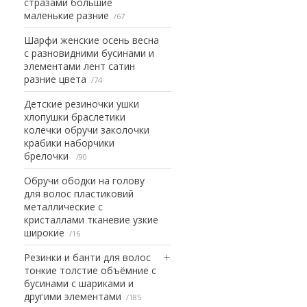
стразами большие
маленькие разние
67
Шарфи женские осень весна
с разновидними бусинами и
элементами лент сатин
разние цвета
74
Детские резиночки ушки
хлопушки браслетики
колечки обручи заколочки
крабики наборчики
брелочки
90
Обручи ободки на голову
для волос пластиковий
металлические с
кристаллами тканевие узкие
широкие
16
Резинки и банти для волос
тонкие толстие объёмние с
бусинами с шариками и
другими элементами
185