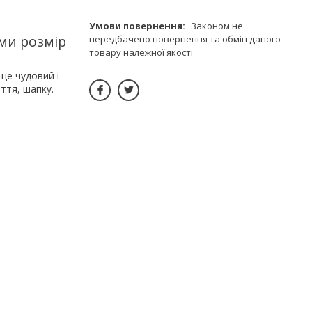
Законом не
ми розмір
передбачено повернення та обмін даного
товару належної якості
це чудовий і
ття, шапку.