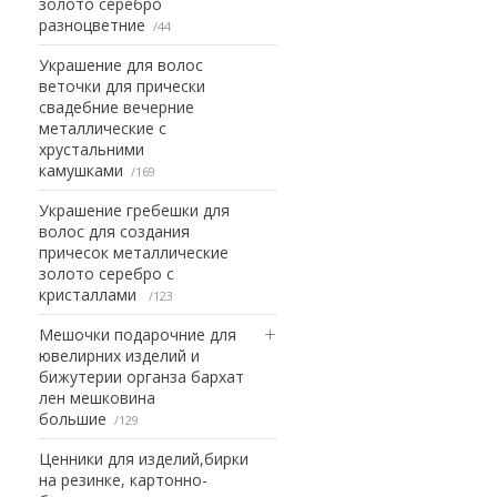
золото серебро
разноцветние
44
Украшение для волос
веточки для прически
свадебние вечерние
металлические с
хрустальними
камушками
169
Украшение гребешки для
волос для создания
причесок металлические
золото серебро с
кристаллами
123
Мешочки подарочние для
ювелирних изделий и
бижутерии органза бархат
лен мешковина
большие
129
Ценники для изделий,бирки
на резинке, картонно-