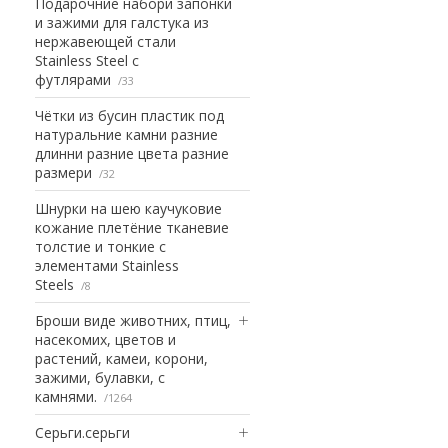
Подарочние набори запонки
и зажими для галстука из
нержавеющей стали
Stainless Steel с
футлярами
33
Чётки из бусин пластик под
натуральние камни разние
длинни разние цвета разние
размери
32
Шнурки на шею каучуковие
кожание плетёние тканевие
толстие и тонкие с
элементами Stainless
Steels
8
Броши виде животних, птиц,
насекомих, цветов и
растений, камеи, корони,
зажими, булавки, с
камнями.
1264
Серьги.серьги