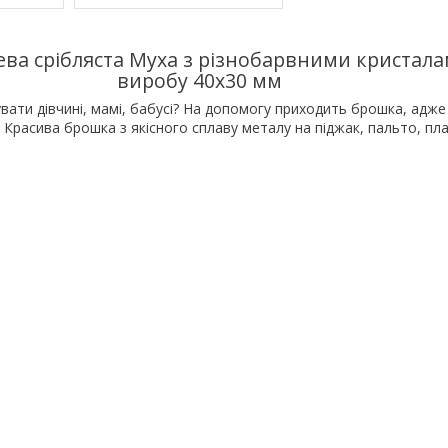
ва срібляста Муха з різнобарвними кристала
виробу 40х30 мм
вати дівчині, мамі, бабусі? На допомогу приходить брошка, адже 
 Красива брошка з якісного сплаву металу на піджак, пальто, пла