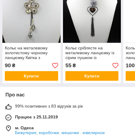
Кольє на металевому
Кольє сріблясте на
Коль
золотистому чорному
металевому ланцюжку із
золо
ланцюжку Квітка з
сірим пушком із
ланц
кристалами в стразах і
пензликом і леопардовим
пруж
90
55
100
₴
₴
підвіскою довжина 70 см
серцем 70 см
та п
см
Купити
Купити
Про нас
99% позитивних з 83 відгуків за рік
Працює з 25.11.2019
м. Одеса
Бижутерия, коробочки. мешочки . ювелирное