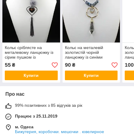
Кольє сріблясте на
Кольє на металевій
Коль
металевому ланцюжку із
золотистій чорній
золо
сірим пушком із
ланцюжку із синіми
ланц
пензликом і леопардовим
намистинами, що
кам
55
90
100
₴
₴
серцем 70 см
переливаються, з
пере
кристалом довжина 70 см
пенз
Купити
Купити
см
Про нас
99% позитивних з 85 відгуків за рік
Працює з 25.11.2019
м. Одеса
Бижутерия, коробочки. мешочки . ювелирное