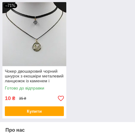
–71%
Чокер двошаровий чорний
шнурок з екошкіри металевий
ланцюжок із каменем і
подовжувачем довжина
Готово до відправки
виробу 40 см
10
₴
35 ₴
Купити
Про нас