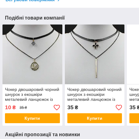
Подібні товари компанії
Чокер двошаровий чорний
Чокер двошаровий чорний
Чоке
шнурок з екошкіри
шнурок з екошкіри
шнур
металевий ланцюжок із
металевий ланцюжок із
мета
каменем і подовжувачем
паличкою та
пали
10
35
35
₴
₴
35 ₴
довжина виробу 40 см
подовжувачем довжина
под
виробу 40 см
виро
Купити
Купити
Акційні пропозиції та новинки