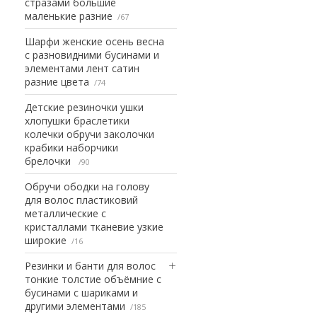
стразами большие
маленькие разние
67
Шарфи женские осень весна
с разновидними бусинами и
элементами лент сатин
разние цвета
74
Детские резиночки ушки
хлопушки браслетики
колечки обручи заколочки
крабики наборчики
брелочки
90
Обручи ободки на голову
для волос пластиковий
металлические с
кристаллами тканевие узкие
широкие
16
Резинки и банти для волос
тонкие толстие объёмние с
бусинами с шариками и
другими элементами
185