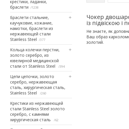
крестики, ладанки,
браслети
1238
Чокер двошар
Браслети стальние,
із підвіскою і
каучуковие, кожание,
намотки, браслети из
Не знаєте, як доповн
нержавеющей стали
Ваш образ карколомн
Stainless Steel
377
золотий.
Кольца колечки перстни,
золото серебро, из
ювелирной медицинской
стали от Stainless Steel
394
Цепи цепочки, золото
серебро, нержавеющая
сталь, хирургическая сталь,
Stainless Steel
260
Крестики из нержавеющей
стали Stainless Steel золото
серебро, с камнями
хирургическая сталь
62