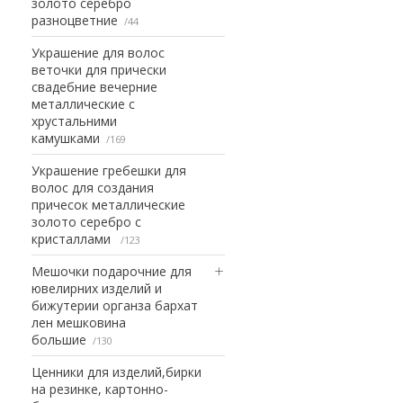
золото серебро
разноцветние
44
Украшение для волос
веточки для прически
свадебние вечерние
металлические с
хрустальними
камушками
169
Украшение гребешки для
волос для создания
причесок металлические
золото серебро с
кристаллами
123
Мешочки подарочние для
ювелирних изделий и
бижутерии органза бархат
лен мешковина
большие
130
Ценники для изделий,бирки
на резинке, картонно-