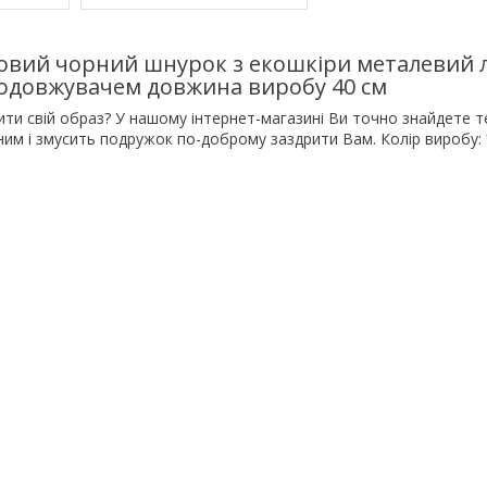
овий чорний шнурок з екошкіри металевий
 подовжувачем довжина виробу 40 см
ити свій образ? У нашому інтернет-магазині Ви точно знайдете 
им і змусить подружок по-доброму заздрити Вам. Колір виробу: