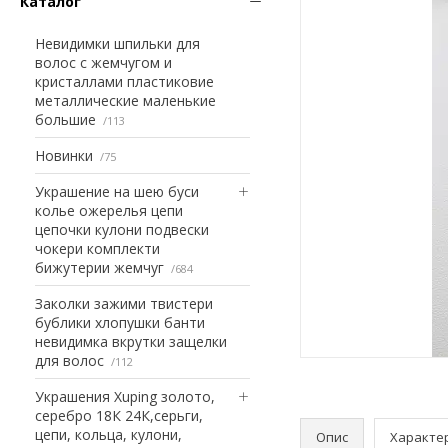
Каталог
Невидимки шпильки для
волос с жемчугом и
кристаллами пластиковие
металлические маленькие
большие
113
Новинки
75
Украшение на шею буси
колье ожерелья цепи
цепочки кулони подвески
чокери комплекти
бижутерии жемчуг
684
Заколки зажими твистери
бублики хлопушки банти
невидимка вкрутки защелки
для волос
112
Украшения Xuping золото,
серебро 18К 24К,серьги,
цепи, кольца, кулони,
Опис
Характе