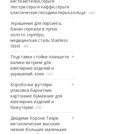
кисти.метелки,серьги
люстри.серьги каффи,серьги
классические.гвоздики.перья,кольца.
643
Украшения для пирсинга,
банан сережки в пупок
золото серебро,
медицинская сталь Stainless
Steel
84
Подставки стойки планшети
валики витрини для
ювелирних изделий и
украшений, клеи
135
Коробочки футляри
упаковка бархатние
картонние бумажние для
ювелирних изделий и
бижутерии
255
Диадеми Корони Тиари
металлические высокие
низкие большие маленькие