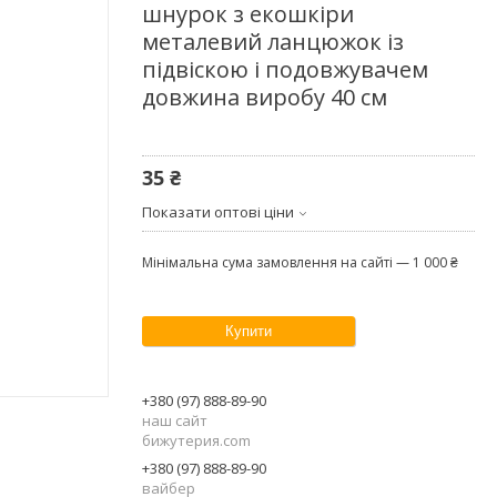
шнурок з екошкіри
металевий ланцюжок із
підвіскою і подовжувачем
довжина виробу 40 см
35 ₴
Показати оптові ціни
Мінімальна сума замовлення на сайті — 1 000 ₴
Купити
+380 (97) 888-89-90
наш сайт
бижутерия.com
+380 (97) 888-89-90
вайбер