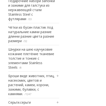
Подарочние набори запонки
и зажими для галстука из
нержавеющей стали
Stainless Steel с
футлярами
33
Чётки из бусин пластик под
натуральние камни разние
длинни разние цвета разние
размери
32
Шнурки на шею каучуковие
кожание плетёние тканевие
толстие и тонкие с
элементами Stainless
Steels
8
Броши виде животних, птиц,
насекомих, цветов и
растений, камеи, корони,
зажими, булавки, с
камнями.
1247
Серьги.серьги