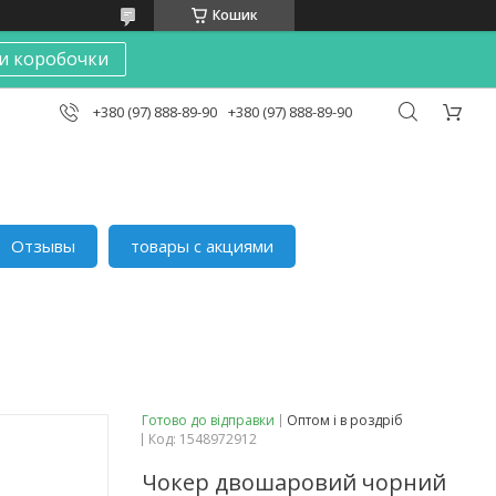
Кошик
и коробочки
+380 (97) 888-89-90
+380 (97) 888-89-90
Отзывы
товары с акциями
Готово до відправки
Оптом і в роздріб
Код:
1548972912
Чокер двошаровий чорний