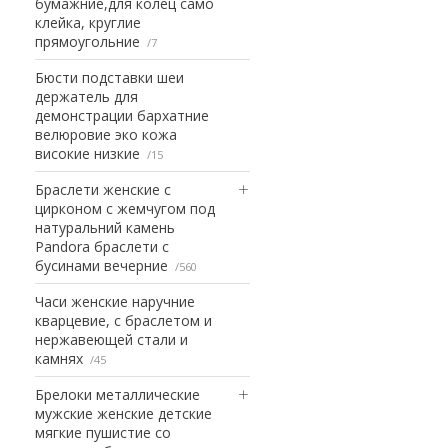
бумажние,для колец само
клейка, круглие
прямоугольние
7
Бюсти подставки шеи
держатель для
демонстрации бархатние
велюровие эко кожа
високие низкие
15
Браслети женские с
цирконом с жемчугом под
натуральний камень
Pandora браслети с
бусинами вечерние
560
Часи женские наручние
кварцевие, с браслетом и
нержавеющей стали и
камнях
45
Брелоки металлические
мужские женские детские
мягкие пушистие со