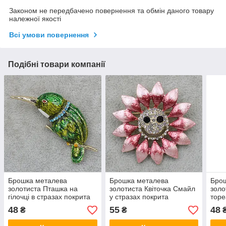
Законом не передбачено повернення та обмін даного товару
належної якості
Всі умови повернення
Подібні товари компанії
Брошка металева
Брошка металева
Брош
золотиста Пташка на
золотиста Квіточка Смайл
золо
гілочці в стразах покрита
у стразах покрита
торе
кольоровою емаллю
кольоровою емаллю
кол
48
55
48
₴
₴
розмір виробу 50х40 мм
розмір виробу 40х40 мм
розм