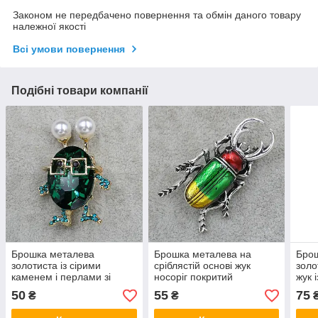
Законом не передбачено повернення та обмін даного товару
належної якості
Всі умови повернення
Подібні товари компанії
Брошка металева
Брошка металева на
Бро
золотиста із сірими
сріблястій основі жук
золо
каменем і перлами зі
носоріг покритий
жук 
стразами розмір виробу
кольоровою емаллю
каме
50
55
75
₴
₴
40х30 мм
розмір виробу 40х20 мм
емал
40х