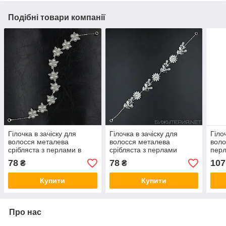
Подібні товари компанії
Гілочка в зачіску для
Гілочка в зачіску для
Гіло
волосся металева
волосся металева
воло
срібляста з перлами в
срібляста з перлами
перл
каменях квіточки 28 см із
ромашка пелюстки 28 см
камі
78
78
107
₴
₴
двома невидимостями
із двома неведимками
дво
Купити
Купити
Про нас