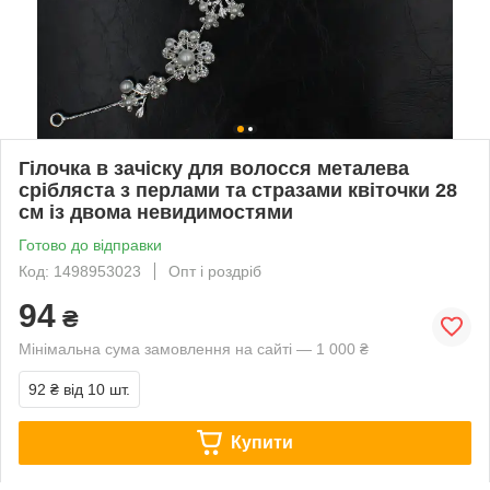
Гілочка в зачіску для волосся металева
срібляста з перлами та стразами квіточки 28
см із двома невидимостями
Готово до відправки
Код: 1498953023
Опт і роздріб
94
₴
Мінімальна сума замовлення на сайті — 1 000 ₴
92 ₴
від 10 шт.
Купити