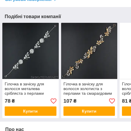
Подібні товари компанії
Гілочка в зачіску для
Гілочка в зачіску для
Гіло
волосся металева
волосся золотиста з
воло
срібляста з перлами
перлами та смарагдовим
сріб
ромашка пелюстки 28 см
камінням квіточки 28 см із
камі
78
107
81
₴
₴
із двома неведимками
двома неведимками
із д
Купити
Купити
Про нас