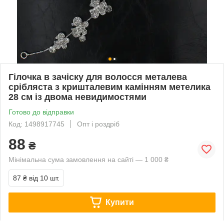
Гілочка в зачіску для волосся металева
срібляста з кришталевим камінням метелика
28 см із двома невидимостями
Готово до відправки
Код: 1498917745
Опт і роздріб
88
₴
Мінімальна сума замовлення на сайті — 1 000 ₴
87 ₴
від 10 шт.
Купити