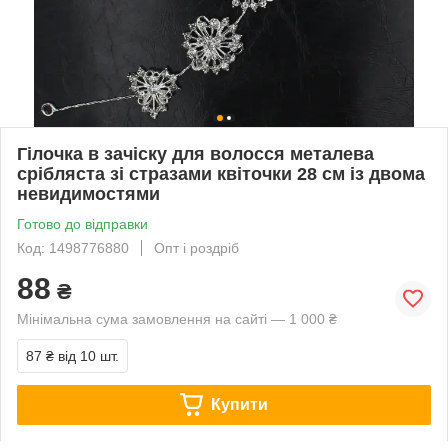
Гілочка в зачіску для волосся металева
срібляста зі стразами квіточки 28 см із двома
невидимостями
Готово до відправки
Код: 1498776880
Опт і роздріб
88
₴
Мінімальна сума замовлення на сайті — 1 000 ₴
87 ₴
від 10 шт.
Купити