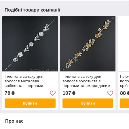
Подібні товари компанії
Гілочка в зачіску для
Гілочка в зачіску для
Гіло
волосся металева
волосся золотиста з
воло
срібляста з перлами
перлами та смарагдовим
сріб
ромашка пелюстки 28 см
камінням квіточки 28 см із
квіт
78
107
88
₴
₴
із двома неведимками
двома неведимками
нев
Купити
Купити
Про нас