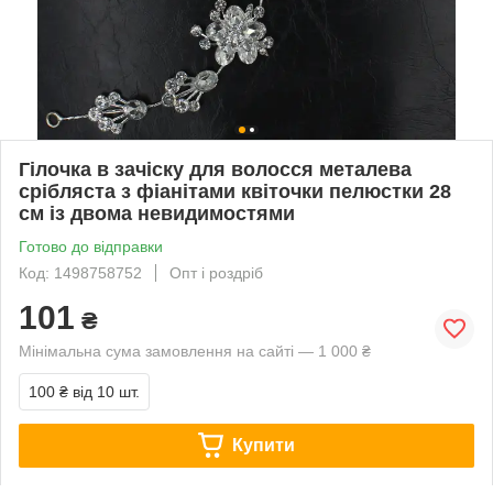
Гілочка в зачіску для волосся металева
срібляста з фіанітами квіточки пелюстки 28
см із двома невидимостями
Готово до відправки
Код: 1498758752
Опт і роздріб
101
₴
Мінімальна сума замовлення на сайті — 1 000 ₴
100 ₴
від 10 шт.
Купити