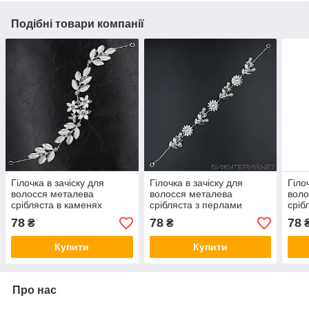
Подібні товари компанії
Гілочка в зачіску для
Гілочка в зачіску для
Гіло
волосся металева
волосся металева
воло
срібляста в каменях
срібляста з перлами
сріб
квіточки пелюстки 28 см із
ромашка пелюстки 28 см
квіт
78
78
78
₴
₴
двома невидимостями
із двома неведимками
дво
Купити
Купити
Про нас