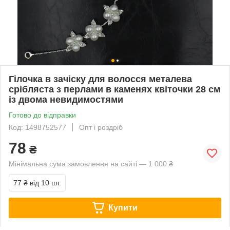
Гілочка в зачіску для волосся металева
срібляста з перлами в каменях квіточки 28 см
із двома невидимостями
Готово до відправки
Код: 1498752577
Опт і роздріб
78
₴
Мінімальна сума замовлення на сайті — 1 000 ₴
77 ₴
від 10 шт.
Купити