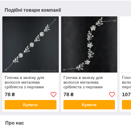
Подібні товари компанії
Гілочка в зачіску для
Гілочка в зачіску для
Гіло
волосся металева
волосся металева
воло
срібляста з перлами
срібляста з перлами
перл
ромашка пелюстки 28 см
квіточки пелюстки 28 см із
камі
78
78
107
₴
₴
із двома неведимками
двома невидимостями
дво
Купити
Купити
Про нас