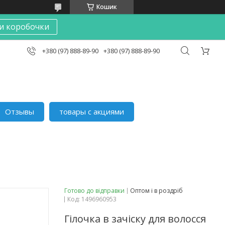
Кошик
и коробочки
+380 (97) 888-89-90
+380 (97) 888-89-90
Отзывы
товары с акциями
Готово до відправки
Оптом і в роздріб
Код:
1496960953
Гілочка в зачіску для волосся