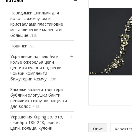
Каталог
Невидимки шпильки для
волос с жемчугом и
кристаллами пластиковие
металлические маленькие
большие
113
Новинки
75
Украшение на шею буси
колье ожерелья цепи
цепочки кулони подвески
чокери комплекти
бижутерии жемчуг
681
Заколки зажими твистери
бублики хлопушки банти
невидимка вкрутки защелки
для волос
112
Украшения Xuping золото,
серебро 18К 24К,серьги,
цепи, кольца, кулони,
Опис
Характе