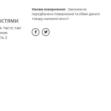
Законом не
передбачено повернення та обмін даного
остями
товару належної якості
. Часто такі
вною.
ть 2