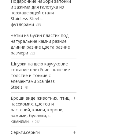
Подарочние набори запонки
и зажими для галстука из
нержавеющей стали
Stainless Steel с
футлярами
33
Чётки из бусин пластик под
натуральние камни разние
длинни разние цвета разние
размери
32
Шнурки на шею каучуковие
кожание плетёние тканевие
толстие и тонкие с
элементами Stainless
Steels
8
Броши виде животних, птиц,
насекомих, цветов и
растений, камеи, корони,
зажими, булавки, с
камнями.
1264
Серьги.серьги