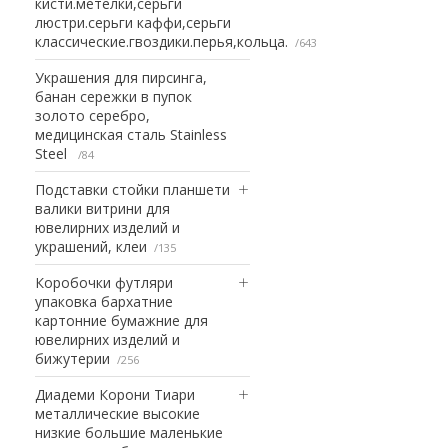
кисти.метелки,серьги
люстри.серьги каффи,серьги
классические.гвоздики.перья,кольца.
643
Украшения для пирсинга,
банан сережки в пупок
золото серебро,
медицинская сталь Stainless
Steel
84
Подставки стойки планшети
валики витрини для
ювелирних изделий и
украшений, клеи
135
Коробочки футляри
упаковка бархатние
картонние бумажние для
ювелирних изделий и
бижутерии
256
Диадеми Корони Тиари
металлические высокие
низкие большие маленькие