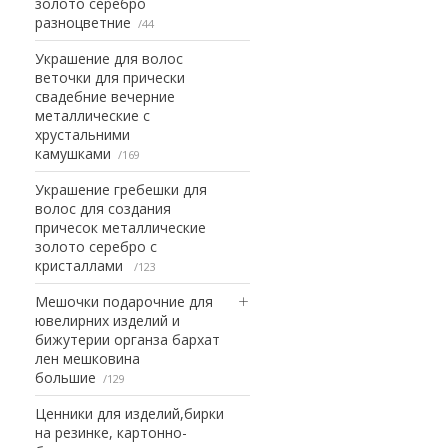
золото серебро
разноцветние
44
Украшение для волос
веточки для прически
свадебние вечерние
металлические с
хрустальними
камушками
169
Украшение гребешки для
волос для создания
причесок металлические
золото серебро с
кристаллами
123
Мешочки подарочние для
ювелирних изделий и
бижутерии органза бархат
лен мешковина
большие
129
Ценники для изделий,бирки
на резинке, картонно-