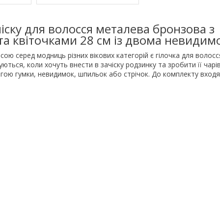
чіску для волосся металева бронзова з
та квіточками 28 см із двома невидим
ою серед модниць різних вікових категорій є гілочка для волосся
ються, коли хочуть внести в зачіску родзинку та зробити її чарі
гою гумки, невидимок, шпильок або стрічок. До комплекту входя