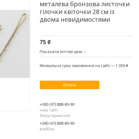
металева бронзова листочки
гілочки квіточки 28 см із
двома невидимостями
75 ₴
Показати оптові ціни
Мінімальна сума замовлення на сайті — 1 000 ₴
Купити
+380 (97) 888-89-90
наш сайт
бижутерия.com
+380 (97) 888-89-90
вайбер