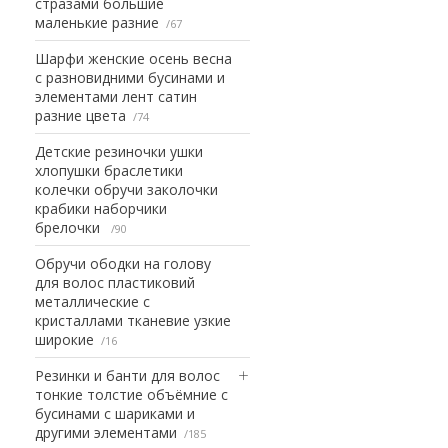
стразами большие
маленькие разние
67
Шарфи женские осень весна
с разновидними бусинами и
элементами лент сатин
разние цвета
74
Детские резиночки ушки
хлопушки браслетики
колечки обручи заколочки
крабики наборчики
брелочки
90
Обручи ободки на голову
для волос пластиковий
металлические с
кристаллами тканевие узкие
широкие
16
Резинки и банти для волос
тонкие толстие объёмние с
бусинами с шариками и
другими элементами
185