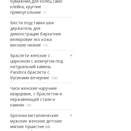
бумажние,для колец само
клейка, круглие
прямоугольние
7
Бюсти подставки шеи
держатель для
демонстрации бархатние
велюровие эко кожа
високие низкие
15
Браслети женские с
цирконом с жемчугом под
натуральний камень
Pandora браслети с
бусинами вечерние
560
Часи женские наручние
кварцевие, с браслетом и
нержавеющей стали и
камнях
45
Брелоки металлические
мужские женские детские
мягкие пушистие со