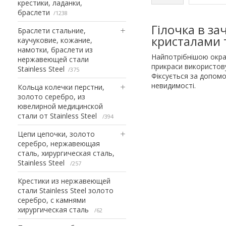
крестики, ладанки,
браслети
1238
Гілочка в за
Браслети стальние,
кристалами 
каучуковие, кожание,
намотки, браслети из
Найпотрібнішою окрас
нержавеющей стали
прикраси використову
Stainless Steel
375
Фіксується за допомо
невидимості.
Кольца колечки перстни,
золото серебро, из
ювелирной медицинской
стали от Stainless Steel
394
Цепи цепочки, золото
серебро, нержавеющая
сталь, хирургическая сталь,
Stainless Steel
257
Крестики из нержавеющей
стали Stainless Steel золото
серебро, с камнями
хирургическая сталь
62