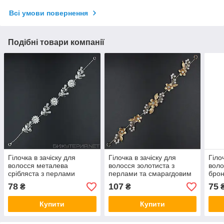
Всі умови повернення
Подібні товари компанії
Гілочка в зачіску для
Гілочка в зачіску для
Гіло
волосся металева
волосся золотиста з
воло
срібляста з перлами
перлами та смарагдовим
брон
ромашка пелюстки 28 см
камінням квіточки 28 см із
каму
78
107
75
₴
₴
із двома неведимками
двома неведимками
нев
Купити
Купити