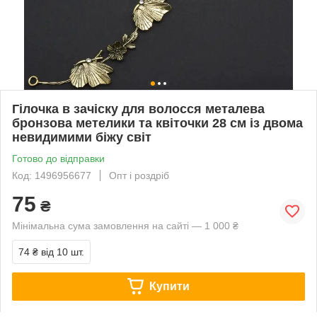
Гілочка в зачіску для волосся металева
бронзова метелики та квіточки 28 см із двома
невидимими біжу світ
Готово до відправки
Код: 1496956677
Опт і роздріб
75
₴
Мінімальна сума замовлення на сайті — 1 000 ₴
74 ₴
від 10 шт.
Купити