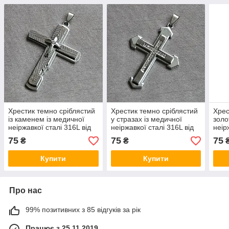
Хрестик темно сріблястий
Хрестик темно сріблястий
Хрес
із каменем із медичної
у стразах із медичної
золо
неіржавкої сталі 316L від
неіржавкої сталі 316L від
неір
Stainless Steel розмір 65 х
Stainless Steel розмір 60 х
Stai
75
75
75
₴
₴
45 мм
40 мм
40 
Купити
Купити
Про нас
99% позитивних з 85 відгуків за рік
Працює з 25.11.2019