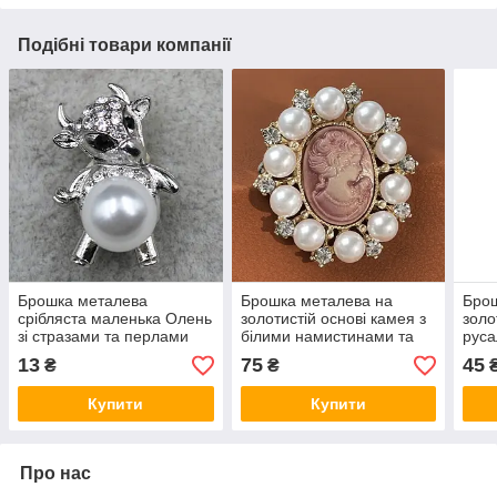
Подібні товари компанії
Брошка металева
Брошка металева на
Брош
срібляста маленька Олень
золотистій основі камея з
золо
зі стразами та перлами
білими намистинами та
руса
символ року розмір
стразами розмір виробу
перл
13
75
45
₴
₴
виробу 26х18 мм
45х40 мм
кол
розм
Купити
Купити
Про нас