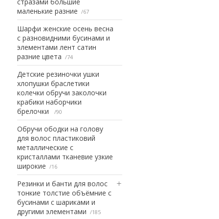
стразами большие
маленькие разние
67
Шарфи женские осень весна
с разновидними бусинами и
элементами лент сатин
разние цвета
74
Детские резиночки ушки
хлопушки браслетики
колечки обручи заколочки
крабики наборчики
брелочки
90
Обручи ободки на голову
для волос пластиковий
металлические с
кристаллами тканевие узкие
широкие
16
Резинки и банти для волос
тонкие толстие объёмние с
бусинами с шариками и
другими элементами
185