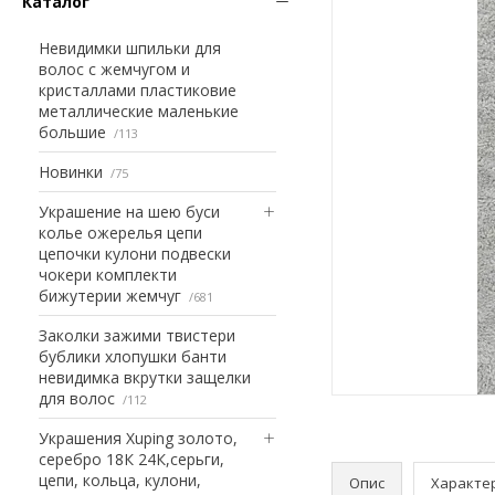
Каталог
Невидимки шпильки для
волос с жемчугом и
кристаллами пластиковие
металлические маленькие
большие
113
Новинки
75
Украшение на шею буси
колье ожерелья цепи
цепочки кулони подвески
чокери комплекти
бижутерии жемчуг
681
Заколки зажими твистери
бублики хлопушки банти
невидимка вкрутки защелки
для волос
112
Украшения Xuping золото,
серебро 18К 24К,серьги,
цепи, кольца, кулони,
Опис
Характе