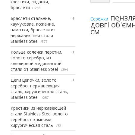
крестики, ладанки,
браслети
1238
пензля
Браслети стальние,
Сережки
довгі об'єм
каучуковие, кожание,
см
намотки, браслети из
нержавеющей стали
Stainless Steel
377
Кольца колечки перстни,
золото серебро, из
ювелирной медицинской
стали от Stainless Steel
394
Цепи цепочки, золото
серебро, нержавеющая
сталь, хирургическая сталь,
Stainless Steel
257
Крестики из нержавеющей
стали Stainless Steel золото
серебро, с камнями
хирургическая сталь
62