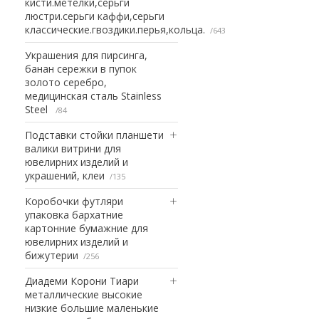
кисти.метелки,серьги
люстри.серьги каффи,серьги
классические.гвоздики.перья,кольца.
643
Украшения для пирсинга,
банан сережки в пупок
золото серебро,
медицинская сталь Stainless
Steel
84
Подставки стойки планшети
валики витрини для
ювелирних изделий и
украшений, клеи
135
Коробочки футляри
упаковка бархатние
картонние бумажние для
ювелирних изделий и
бижутерии
256
Диадеми Корони Тиари
металлические высокие
низкие большие маленькие