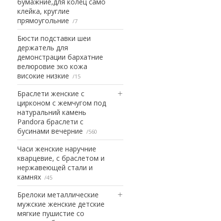
бумажние,для колец само
клейка, круглие
прямоугольние
7
Бюсти подставки шеи
держатель для
демонстрации бархатние
велюровие эко кожа
високие низкие
15
Браслети женские с
цирконом с жемчугом под
натуральний камень
Pandora браслети с
бусинами вечерние
560
Часи женские наручние
кварцевие, с браслетом и
нержавеющей стали и
камнях
45
Брелоки металлические
мужские женские детские
мягкие пушистие со