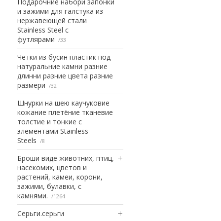
Подарочние набори запонки
и зажими для галстука из
нержавеющей стали
Stainless Steel с
футлярами
33
Чётки из бусин пластик под
натуральние камни разние
длинни разние цвета разние
размери
32
Шнурки на шею каучуковие
кожание плетёние тканевие
толстие и тонкие с
элементами Stainless
Steels
8
Броши виде животних, птиц,
насекомих, цветов и
растений, камеи, корони,
зажими, булавки, с
камнями.
1264
Серьги.серьги