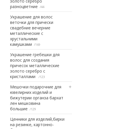
золото серебро
разноцветние
44
Украшение для волос
веточки для прически
свадебние вечерние
металлические с
хрустальними
камушками
169
Украшение гребешки для
волос для создания
причесок металлические
золото серебро с
кристаллами
123
Мешочки подарочние для
ювелирних изделий и
бижутерии органза бархат
лен мешковина
большие
129
Ценники для изделий,бирки
на резинке, картонно-