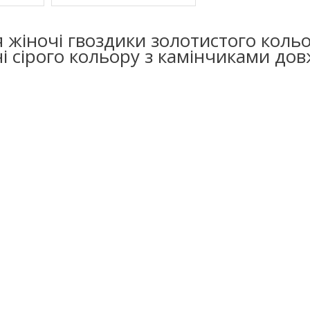
 жіночі гвоздики золотистого коль
ні сірого кольору з камінчиками до