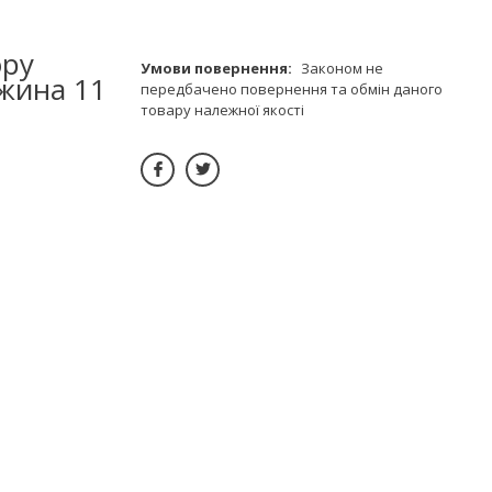
ору
Законом не
вжина 11
передбачено повернення та обмін даного
товару належної якості