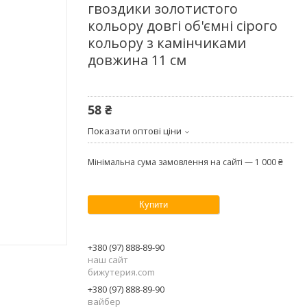
гвоздики золотистого
кольору довгі об'ємні сірого
кольору з камінчиками
довжина 11 см
58 ₴
Показати оптові ціни
Мінімальна сума замовлення на сайті — 1 000 ₴
Купити
+380 (97) 888-89-90
наш сайт
бижутерия.com
+380 (97) 888-89-90
вайбер